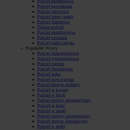
Pościel bambusowa
Pościel bawełniana
Pościel satynowa
Pościel jersey mako
Pościel flanelowa
Piękna pościel
Pościel ekskluzywna
Pościel jacquard
Pościel mako satyna
Popularne Wzory
Pościel jednokolorowa
Pościel wielokolorowa
Pościel ciemna
Pościel dwustronna
Pościel boho
Pościel nowoczesna
Pościel motyw roślinny
Pościel w kwiaty
Pościel w liście
Pościel motyw geometryczny
Pościel w kratę
Pościel w paski
Pościel motyw ornamentalny
Pościel motyw abstrakcyjny
Pościel w ptaki