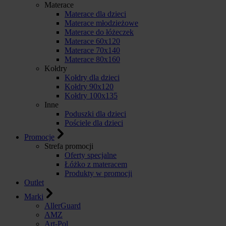
Materace
Materace dla dzieci
Materace młodzieżowe
Materace do łóżeczek
Materace 60x120
Materace 70x140
Materace 80x160
Kołdry
Kołdry dla dzieci
Kołdry 90x120
Kołdry 100x135
Inne
Poduszki dla dzieci
Pościele dla dzieci
Promocje
Strefa promocji
Oferty specjalne
Łóżko z materacem
Produkty w promocji
Outlet
Marki
AllerGuard
AMZ
Art-Pol