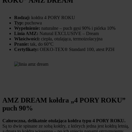
ROKU” AMZ DREAM
Rodzaj:
kołdra 4 PORY ROKU
Typ:
puchowa
Wypełnienie:
naturalne – puch gęsi 90% i piórka 10%
Linia AMZ:
Natural EXCLUSIVE – Dream
Właściwości:
ciepła, otulająca, termoizolacyjna
Pranie:
tak, do 60°C
Certyfikaty:
OEKO-TEX® Standard 100, atest PZH
AMZ DREAM kołdra „4 PORY ROKU”
puch 90%
Całoroczna, delikatnie otulająca kołdra typu 4 PORY ROKU.
Są to dwie spinane ze sobą kołdry, z których jedna jest kołdrą letnią,
a druga to kołdra wiosenna – po ich spięciu napami otrzymujemy