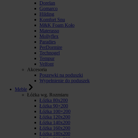
Dorelan
Gomarco
Hilding
Komfort Snu
M&K Foam Koło
Materasso
Mollyflex
Paradies
PerDormire
Technogel
Tempur
Velfont
Akcesoria
Poszewki na poduszki
Wypełnienie do poduszek
Meble
Łóżka wg. Rozmiaru
Łóżka 80x200
Łóżka 90×200
Łóżka 100×200
Łóżka 120x200
Łóżka 140x200
Łóżka 160x200
Łóżka 180x200