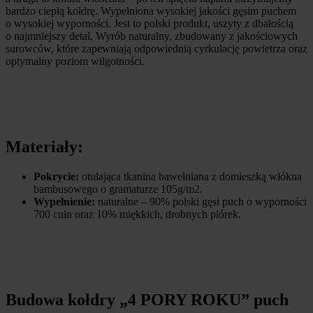
bardzo ciepłą kołdrę. Wypełniona wysokiej jakości gęsim puchem
o wysokiej wyporności. Jest to polski produkt, uszyty z dbałością
o najmniejszy detal. Wyrób naturalny, zbudowany z jakościowych
surowców, które zapewniają odpowiednią cyrkulację powietrza oraz
optymalny poziom wilgotności.
Materiały:
Pokrycie:
otulająca tkanina bawełniana z domieszką włókna
bambusowego o gramaturze 105g/m2.
Wypełnienie:
naturalne – 90% polski gęsi puch o wyporności
700 cuin oraz 10% miękkich, drobnych piórek.
Budowa kołdry „4 PORY ROKU” puch