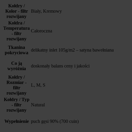
Kołdry /
Kolor - filtr
Biały, Kremowy
rozwijany
Kołdra /
Temperatura
Całoroczna
- filtr
rozwijany
Tkanina
delikatny inlet 105g/m2 – satyna bawełniana
pokryciowa
Co ją
doskonały balans ceny i jakości
wyróżnia
Kołdry /
Rozmiar -
L, M, S
filtr
rozwijany
Kołdry / Typ
- filtr
Natural
rozwijany
Wypełnienie
puch gęsi 90% (700 cuin)