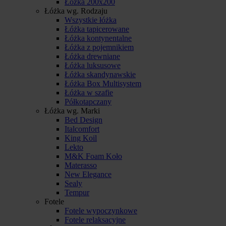
Łóżka 200x200
Łóżka wg. Rodzaju
Wszystkie łóżka
Łóżka tapicerowane
Łóżka kontynentalne
Łóżka z pojemnikiem
Łóżka drewniane
Łóżka luksusowe
Łóżka skandynawskie
Łóżka Box Multisystem
Łóżka w szafie
Półkotapczany
Łóżka wg. Marki
Bed Design
Italcomfort
King Koil
Lekto
M&K Foam Koło
Materasso
New Elegance
Sealy
Tempur
Fotele
Fotele wypoczynkowe
Fotele relaksacyjne