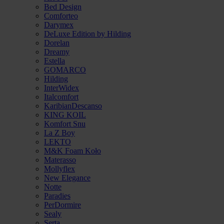
Bed Design
Comforteo
Darymex
DeLuxe Edition by Hilding
Dorelan
Dreamy
Estella
GOMARCO
Hilding
InterWidex
Italcomfort
KaribianDescanso
KING KOIL
Komfort Snu
La Z Boy
LEKTO
M&K Foam Koło
Materasso
Mollyflex
New Elegance
Notte
Paradies
PerDormire
Sealy
Serta