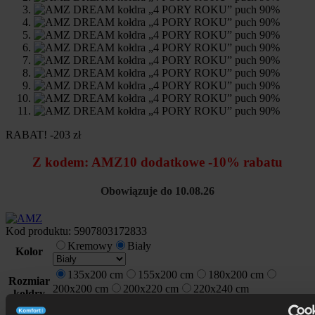
RABAT! -203 zł
Z kodem:
AMZ10
dodatkowe -10% rabatu
Obowiązuje do 10.08.26
Kod produktu:
5907803172833
Kremowy
Biały
Kolor
135x200 cm
155x200 cm
180x200 cm
Rozmiar
200x200 cm
200x220 cm
220x240 cm
kołdry
Pierwotna
Aktualna