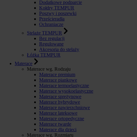
Dodatkowe podparcie
Kołdry TEMPUR
Poszwy i poszewki
Prześcieradła
Ochraniacze
Stelaże TEMPUR
Bez regulacji
Regulowane
Akcesoria do stelaży
Łóżka TEMPUR
Materace
Materace wg. Rodzaju
Materace premium
Materace piankowe
Materace termoelastyczne
Materace wysokoelastyczne
Materace sprężynowe
Materace hybrydowe
Materace nawierzchniowe
Materace lateksowe
Materace ortopedyczne
Materace twarde
Materace dla dzieci
Materace wg. Rozmiaru