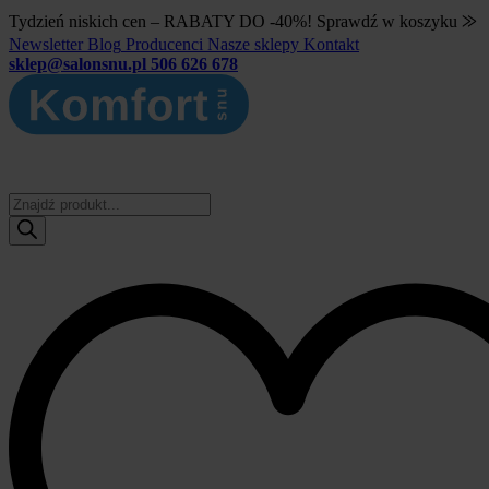
Tydzień niskich cen – RABATY DO -40%! Sprawdź w koszyku ⨠
Newsletter
Blog
Producenci
Nasze sklepy
Kontakt
sklep@salonsnu.pl
506 626 678
Wyszukiwarka
produktów