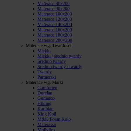
Materace 80x200
Materace 90x200
Materace 100x200
Materace 120x200
Materace 140x200
Materace 160x200
Materace 180x200
Materace 200×200
Materace wg. Twardości
Miękki
Miękki / średnio twardy
Średnio twardy
Średnio twardy / twardy
Twardy
Partnerski
Materace wg. Marki
Comforteo
Dorelan
Gomarco
Hilding
Karibian
King Koil
M&K Foam Koło
Materasso
Mollyflex