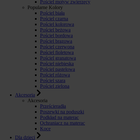
Pościel motyw zwierzęcy
Popularne Kolory
Pościel biała
Pościel czarna
Pościel kolorowa
Pościel beżowa
Pościel bordowa
Pościel brązowa
Pościel czerwona
Pościel fioletowa
Pościel granatowa
Pościel niebieska
Pościel pastelowa
Pościel różowa
Pościel szara
Pościel zielona
Akcesoria
Akcesoria
Prześcieradła
Poszewki na poduszki
Podkład na materac
Ochraniacz na materac
Koce
Dla dzieci