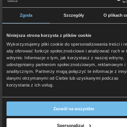
1 844
zł
1 641
zł
cena
cena
Najniższa cena 30 dni przed promocją: 1 844 zł
wynosiła:
wynosi:
Wysyłka:
3-7 dni
Zgoda
Szczegóły
O plikach c
ilość
1
1
AMZ
844 zł.
641 zł.
Dodaj do koszyka
DREAM
Odbierz rabaty!
kołdra
Niniejsza strona korzysta z plików cookie
Dodaj do ulubionych
"4
PORY
Wykorzystujemy pliki cookie do spersonalizowania treści i r
ROKU"
aby oferować funkcje społecznościowe i analizować ruch w 
puch
90%
witrynie. Informacje o tym, jak korzystasz z naszej witryny,
udostępniamy partnerom społecznościowym, reklamowym i
analitycznym. Partnerzy mogą połączyć te informacje z inn
danymi otrzymanymi od Ciebie lub uzyskanymi podczas
korzystania z ich usług.
Zezwól na wszystkie
Spersonalizuj