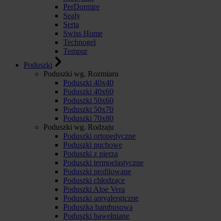
PerDormire
Sealy
Serta
Swiss Home
Technogel
Tempur
Poduszki
Poduszki wg. Rozmiaru
Poduszki 40x40
Poduszki 40x60
Poduszki 50x60
Poduszki 50x70
Poduszki 70x80
Poduszki wg. Rodzaju
Poduszki ortopedyczne
Poduszki puchowe
Poduszki z pierza
Poduszki termoelastyczne
Poduszki profilowane
Poduszki chłodzące
Poduszki Aloe Vera
Poduszki antyalergiczne
Poduszka bambusowa
Poduszki bawełniane