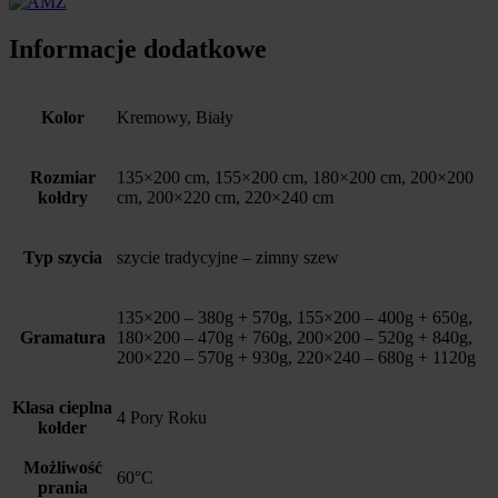
Informacje dodatkowe
Kolor
Kremowy, Biały
Rozmiar
135×200 cm, 155×200 cm, 180×200 cm, 200×200
kołdry
cm, 200×220 cm, 220×240 cm
Typ szycia
szycie tradycyjne – zimny szew
135×200 – 380g + 570g, 155×200 – 400g + 650g,
Gramatura
180×200 – 470g + 760g, 200×200 – 520g + 840g,
200×220 – 570g + 930g, 220×240 – 680g + 1120g
Klasa cieplna
4 Pory Roku
kołder
Możliwość
60°C
prania