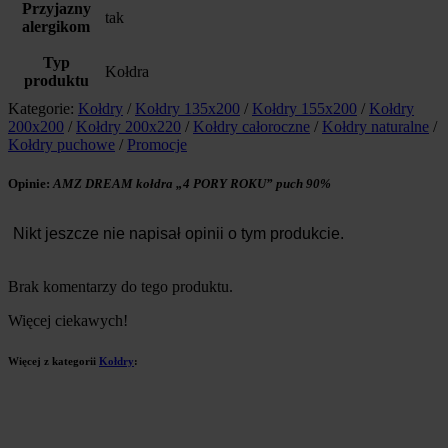
Przyjazny
tak
alergikom
Typ
Kołdra
produktu
Kategorie:
Kołdry
/
Kołdry 135x200
/
Kołdry 155x200
/
Kołdry
200x200
/
Kołdry 200x220
/
Kołdry całoroczne
/
Kołdry naturalne
/
Kołdry puchowe
/
Promocje
Opinie:
AMZ DREAM kołdra „4 PORY ROKU” puch 90%
Nikt jeszcze nie napisał opinii o tym produkcie.
Brak komentarzy do tego produktu.
Więcej ciekawych!
Więcej z kategorii
Kołdry
: