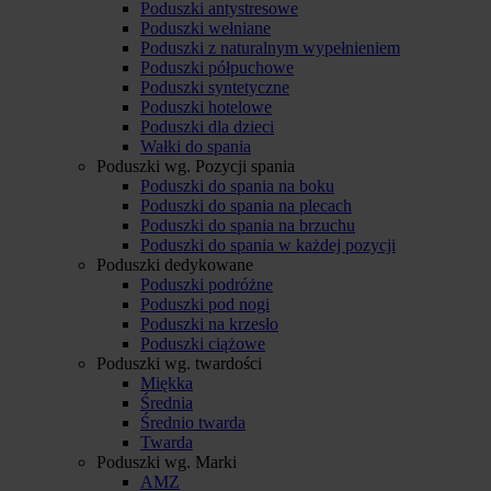
Poduszki antystresowe
Poduszki wełniane
Poduszki z naturalnym wypełnieniem
Poduszki półpuchowe
Poduszki syntetyczne
Poduszki hotelowe
Poduszki dla dzieci
Wałki do spania
Poduszki wg. Pozycji spania
Poduszki do spania na boku
Poduszki do spania na plecach
Poduszki do spania na brzuchu
Poduszki do spania w każdej pozycji
Poduszki dedykowane
Poduszki podróżne
Poduszki pod nogi
Poduszki na krzesło
Poduszki ciążowe
Poduszki wg. twardości
Miękka
Średnia
Średnio twarda
Twarda
Poduszki wg. Marki
AMZ