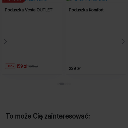
Poduszka Vesta OUTLET
Poduszka Komfort
159 zł
-16%
189 zł
Pierwotna
Aktualna
239 zł
cena
cena
wynosiła:
wynosi:
189
159
zł.
zł.
To może Cię zainteresować: