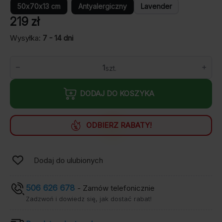
50x70x13 cm
Antyalergiczny
Lavender
219
zł
Wysyłka:
7 - 14 dni
ilość
Poduszka
Hybrid
DODAJ DO KOSZYKA
ODBIERZ RABATY!
Dodaj do ulubionych
506 626 678
- Zamów telefonicznie
Zadzwoń i dowiedz się, jak dostać rabat!