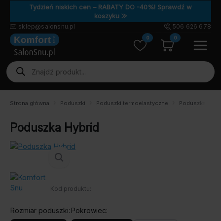
Tydzień niskich cen – RABATY DO -40%! Sprawdź w
koszyku ⨠
sklep@salonsnu.pl
506 626 678
0
0
Wyszukiwarka
produktów
Strona główna
Poduszki
Poduszki termoelastyczne
Poduszka Hybr
Poduszka Hybrid
Kod produktu:
Rozmiar poduszki
Pokrowiec