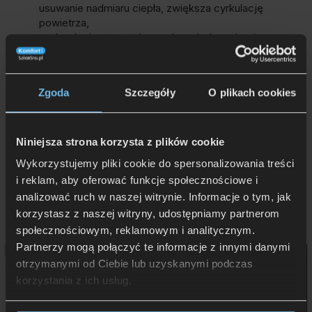
usuwanie nadmiaru ciepła, zwiększa cyrkulację
powietrza,
poduszka jest neutralna pod względem alergicznym,
dostępna w ekonomicznym opakowaniu,
2 lata
gwarancji.
Wypełnienie warto regularnie wstrząsnąć w celu utrzymania
Zgoda
Szczegóły
O plikach cookies
puszystości poduszki.
Niniejsza strona korzysta z plików cookie
Wykorzystujemy pliki cookie do spersonalizowania treści
Więcej ciekawych!
i reklam, aby oferować funkcje społecznościowe i
analizować ruch w naszej witrynie. Informacje o tym, jak
Więcej z kategorii
Poduszki
:
korzystasz z naszej witryny, udostępniamy partnerom
społecznościowym, reklamowym i analitycznym.
Partnerzy mogą połączyć te informacje z innymi danymi
Promocja!
otrzymanymi od Ciebie lub uzyskanymi podczas
Poduszka TEMPUR Multi
korzystania z ich usług.