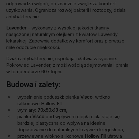
odprowadza wilgoć, co znacznie zwiększa komfort
użytkowania. Ogranicza rozwój bakterii i roztoczy, działa
antybakteryjnie.
Lavender
– wykonany z wysokiej jakości tkaniny
nasączonej naturalnym olejkiem z kwiatów Lawendy
lekarskiej. Zapewnia dodatkowy komfort oraz pierwsze
miłe odczucie miękkości.
Działa antybakteryjnie, uspokaja i ułatwia zasypianie.
Pokrowiec Lavender, z możliwością zdejmowania i prania
w temperaturze 60 stopni.
Budowa i zalety:
wypełnienie poduszki: pianka
Visco
, włókno
silikonowe Hollow Fill,
wymiary:
70x50x13 cm
,
pianka
Visco
pod wpływem ciepła ciała staje się
bardziej plastyczna co wpływa na idealne
dopasowanie do naturalnych krzywizn kręgosłupa,
przewiewne włókno silikonowe
Hollow Fill
ułatwia