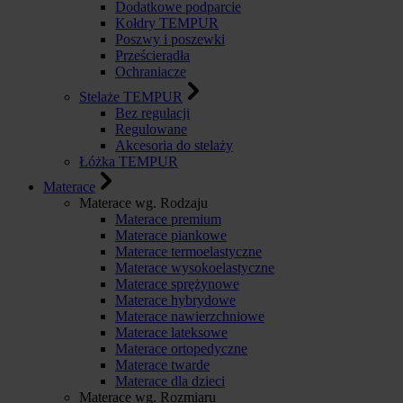
Dodatkowe podparcie
Kołdry TEMPUR
Poszwy i poszewki
Prześcieradła
Ochraniacze
Stelaże TEMPUR
Bez regulacji
Regulowane
Akcesoria do stelaży
Łóżka TEMPUR
Materace
Materace wg. Rodzaju
Materace premium
Materace piankowe
Materace termoelastyczne
Materace wysokoelastyczne
Materace sprężynowe
Materace hybrydowe
Materace nawierzchniowe
Materace lateksowe
Materace ortopedyczne
Materace twarde
Materace dla dzieci
Materace wg. Rozmiaru