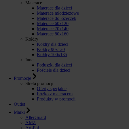
Materace
Materace dla dzieci
Materace młodzieżowe
Materace do łóżeczek
Materace 60x120
Materace 70x140
Materace 80x160
Kołdry
Kołdry dla dzieci
Kołdry 90x120
Kołdry 100x135
Inne
Poduszki dla dzieci
Pościele dla dzieci
Promocje
Strefa promocji
Oferty specjalne
Łóżko z materacem
Produkty w promocji
Outlet
Marki
AllerGuard
AMZ
Art-Pol