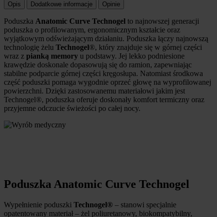
Opis
Dodatkowe informacje
Opinie
Poduszka
Anatomic Curve Technogel
to najnowszej generacji
poduszka o profilowanym, ergonomicznym kształcie oraz
wyjątkowym odświeżającym działaniu. Poduszka łączy najnowszą
technologię żelu
Technogel
®, który znajduje się w górnej części
wraz z
pianką memory
u podstawy. Jej lekko podniesione
krawędzie doskonale dopasowują się do ramion, zapewniając
stabilne podparcie górnej części kręgosłupa. Natomiast środkowa
część poduszki pomaga wygodnie oprzeć głowę na wyprofilowanej
powierzchni. Dzięki zastosowanemu materiałowi jakim jest
Technogel®, poduszka oferuje doskonały komfort termiczny oraz
przyjemne odczucie świeżości po całej nocy.
Poduszka Anatomic Curve Technogel
Wypełnienie poduszki
Technogel
®
– stanowi specjalnie
opatentowany materiał – żel poliuretanowy, biokompatybilny,