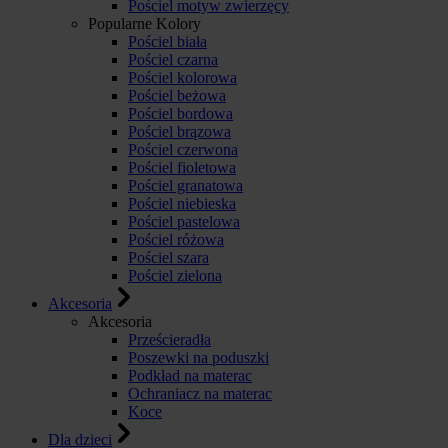
Pościel motyw zwierzęcy
Popularne Kolory
Pościel biała
Pościel czarna
Pościel kolorowa
Pościel beżowa
Pościel bordowa
Pościel brązowa
Pościel czerwona
Pościel fioletowa
Pościel granatowa
Pościel niebieska
Pościel pastelowa
Pościel różowa
Pościel szara
Pościel zielona
Akcesoria
Akcesoria
Prześcieradła
Poszewki na poduszki
Podkład na materac
Ochraniacz na materac
Koce
Dla dzieci