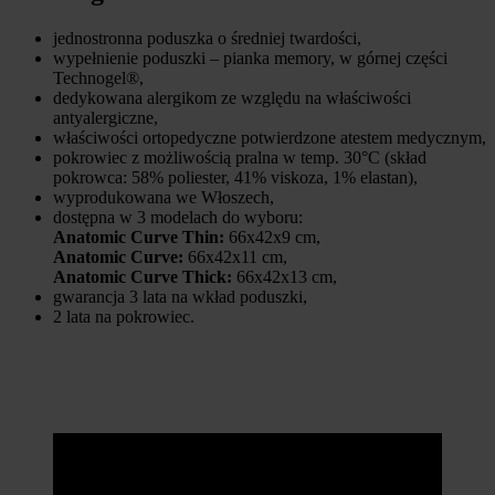
jednostronna poduszka o średniej twardości,
wypełnienie poduszki – pianka memory, w górnej części
Technogel®,
dedykowana alergikom ze względu na właściwości
antyalergiczne,
właściwości ortopedyczne potwierdzone atestem medycznym,
pokrowiec z możliwością pralna w temp. 30°C (skład
pokrowca: 58% poliester, 41% viskoza, 1% elastan),
wyprodukowana we Włoszech,
dostępna w 3 modelach do wyboru:
Anatomic Curve Thin:
66x42x9 cm,
Anatomic Curve
:
66x42x11 cm,
Anatomic Curve Thick:
66x42x13 cm,
gwarancja 3 lata na wkład poduszki,
2 lata na pokrowiec.