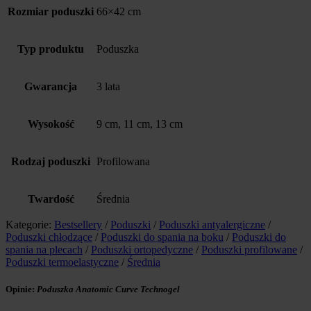
Rozmiar poduszki
66×42 cm
Typ produktu
Poduszka
Gwarancja
3 lata
Wysokość
9 cm, 11 cm, 13 cm
Rodzaj poduszki
Profilowana
Twardość
Średnia
Kategorie:
Bestsellery
/
Poduszki
/
Poduszki antyalergiczne
/
Poduszki chłodzące
/
Poduszki do spania na boku
/
Poduszki do
spania na plecach
/
Poduszki ortopedyczne
/
Poduszki profilowane
/
Poduszki termoelastyczne
/
Średnia
Opinie:
Poduszka Anatomic Curve Technogel