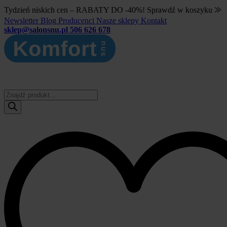
Tydzień niskich cen – RABATY DO -40%! Sprawdź w koszyku ⨠
Newsletter
Blog
Producenci
Nasze sklepy
Kontakt
sklep@salonsnu.pl
506 626 678
Wyszukiwarka
produktów