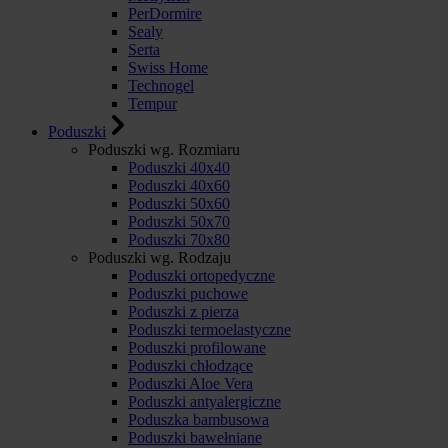
PerDormire
Sealy
Serta
Swiss Home
Technogel
Tempur
Poduszki
Poduszki wg. Rozmiaru
Poduszki 40x40
Poduszki 40x60
Poduszki 50x60
Poduszki 50x70
Poduszki 70x80
Poduszki wg. Rodzaju
Poduszki ortopedyczne
Poduszki puchowe
Poduszki z pierza
Poduszki termoelastyczne
Poduszki profilowane
Poduszki chłodzące
Poduszki Aloe Vera
Poduszki antyalergiczne
Poduszka bambusowa
Poduszki bawełniane