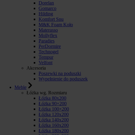
Dorelan
Gomarco
Hilding
Komfort Snu
M&K Foam Koło
Materasso
Mollyflex
Paradies
PerDormire
Technogel
Tempur
Velfont
Akcesoria
Poszewki na poduszki
Wypełnienie do poduszek
Meble
Łóżka wg. Rozmiaru
Łóżka 80x200
Łóżka 90×200
Łóżka 100×200
Łóżka 120x200
Łóżka 140x200
Łóżka 160x200
Łóżka 180x200