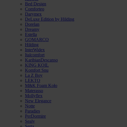
Bed Design
Comforteo
Darymex
DeLuxe Edition by Hilding
Dorelan
Dreamy
Estella
GOMARCO
Hilding
InterWidex
Italcomfort
KaribianDescanso
KING KOIL
Komfort Snu
La Z Boy
LEKTO
M&K Foam Koło
Materasso
Mollyflex
New Elegance
Notte
Paradies
PerDormire
Sealy
Serta