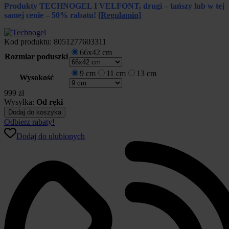
Produkty TECHNOGEL I VELFONT, drugi – tańszy lub w tej
samej cenie – 50% rabatu!
[Regulamin]
Kod produktu:
8051277603311
66x42 cm
Rozmiar poduszki
9 cm
11 cm
13 cm
Wysokość
999
zł
Wysyłka:
Od ręki
ilość
Dodaj do koszyka
Poduszka
Odbierz rabaty!
Anatomic
Dodaj do ulubionych
Curve
Technogel