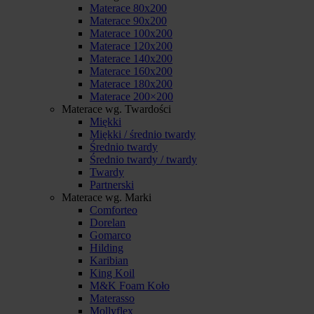
Materace 80x200
Materace 90x200
Materace 100x200
Materace 120x200
Materace 140x200
Materace 160x200
Materace 180x200
Materace 200×200
Materace wg. Twardości
Miękki
Miękki / średnio twardy
Średnio twardy
Średnio twardy / twardy
Twardy
Partnerski
Materace wg. Marki
Comforteo
Dorelan
Gomarco
Hilding
Karibian
King Koil
M&K Foam Koło
Materasso
Mollyflex