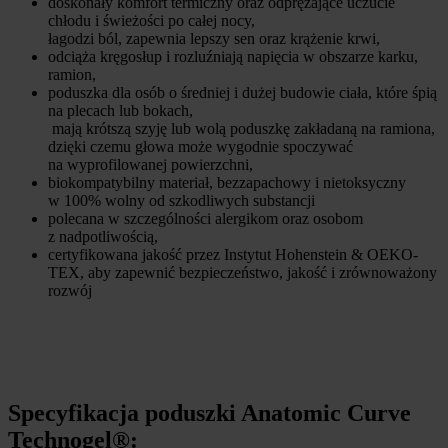
doskonały komfort termiczny oraz odprężające uczucie
chłodu i świeżości po całej nocy,
łagodzi ból, zapewnia lepszy sen oraz krążenie krwi,
odciąża kręgosłup i rozluźniają napięcia w obszarze karku,
ramion,
poduszka dla osób o średniej i dużej budowie ciała, które śpią
na plecach lub bokach,
mają krótszą szyję lub wolą poduszkę zakładaną na ramiona,
dzięki czemu głowa może wygodnie spoczywać
na wyprofilowanej powierzchni,
biokompatybilny materiał, bezzapachowy i nietoksyczny
w 100% wolny od szkodliwych substancji
polecana w szczególności alergikom oraz osobom
z nadpotliwością,
certyfikowana jakość przez Instytut Hohenstein & OEKO-
TEX, aby zapewnić bezpieczeństwo, jakość i zrównoważony
rozwój
Specyfikacja poduszki Anatomic Curve
Technogel®: