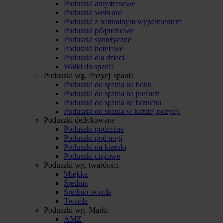
Poduszki antystresowe
Poduszki wełniane
Poduszki z naturalnym wypełnieniem
Poduszki półpuchowe
Poduszki syntetyczne
Poduszki hotelowe
Poduszki dla dzieci
Wałki do spania
Poduszki wg. Pozycji spania
Poduszki do spania na boku
Poduszki do spania na plecach
Poduszki do spania na brzuchu
Poduszki do spania w każdej pozycji
Poduszki dedykowane
Poduszki podróżne
Poduszki pod nogi
Poduszki na krzesło
Poduszki ciążowe
Poduszki wg. twardości
Miękka
Średnia
Średnio twarda
Twarda
Poduszki wg. Marki
AMZ