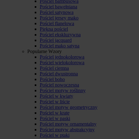
Pościel bambusowa
Pościel bawełniana
Pościel satynowa
Pościel jersey mako
Pościel flanelowa
Piękna pościel
Pościel ekskluzywna
Pościel jacquard
Pościel mako satyna
Popularne Wzory
Pościel jednokolorowa
Pościel wielokolorowa
Pościel ciemna
Pościel dwustronna
Pościel boho
Pościel nowoczesna
Pościel motyw roślinny
Pościel w kwiaty
Pościel w liście
Pościel motyw geometryczny
Pościel w kratę
Pościel w paski
Pościel motyw ornamentalny
Pościel motyw abstrakcyjny
Pościel w ptaki