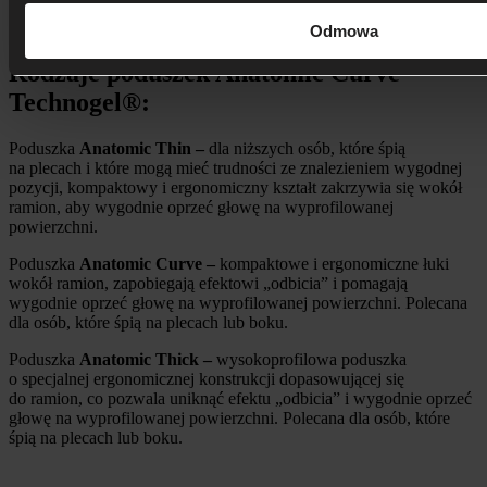
Odmowa
Rodzaje poduszek Anatomic Curve
Technogel®:
Poduszka
Anatomic Thin
–
dla niższych osób, które śpią
na plecach i które mogą mieć trudności ze znalezieniem wygodnej
pozycji, kompaktowy i ergonomiczny kształt zakrzywia się wokół
ramion, aby wygodnie oprzeć głowę na wyprofilowanej
powierzchni.
Poduszka
Anatomic Curve
–
kompaktowe i ergonomiczne łuki
wokół ramion, zapobiegają efektowi „odbicia” i pomagają
wygodnie oprzeć głowę na wyprofilowanej powierzchni. Polecana
dla osób, które śpią na plecach lub boku.
Poduszka
Anatomic Thick
–
wysokoprofilowa poduszka
o specjalnej ergonomicznej konstrukcji dopasowującej się
do ramion, co pozwala uniknąć efektu „odbicia” i wygodnie oprzeć
głowę na wyprofilowanej powierzchni. Polecana dla osób, które
śpią na plecach lub boku.