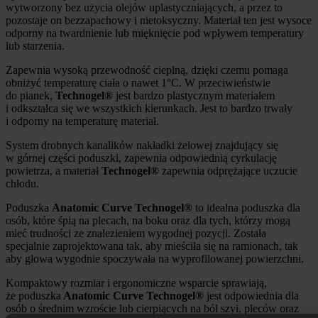
wytworzony bez użycia olejów uplastyczniających, a przez to
pozostaje on bezzapachowy i nietoksyczny. Materiał ten jest wysoce
odporny na twardnienie lub mięknięcie pod wpływem temperatury
lub starzenia.
Zapewnia wysoką przewodność cieplną, dzięki czemu pomaga
obniżyć temperaturę ciała o nawet 1°C. W przeciwieństwie
do pianek,
Technogel
®
jest bardzo plastycznym materiałem
i odkształca się we wszystkich kierunkach. Jest to bardzo trwały
i odporny na temperaturę materiał.
System drobnych kanalików nakładki żelowej znajdujący się
w górnej części poduszki, zapewnia odpowiednią cyrkulację
powietrza, a materiał
Technogel®
zapewnia odprężające uczucie
chłodu.
Poduszka
Anatomic Curve
Technogel
®
to idealna poduszka dla
osób, które śpią na plecach, na boku oraz dla tych, którzy mogą
mieć trudności ze znalezieniem wygodnej pozycji. Została
specjalnie zaprojektowana tak, aby mieściła się na ramionach, tak
aby głowa wygodnie spoczywała na wyprofilowanej powierzchni.
Kompaktowy rozmiar i ergonomiczne wsparcie sprawiają,
że poduszka
Anatomic Curve
Technogel
®
jest odpowiednia dla
osób o średnim wzroście lub cierpiących na ból szyi, pleców oraz