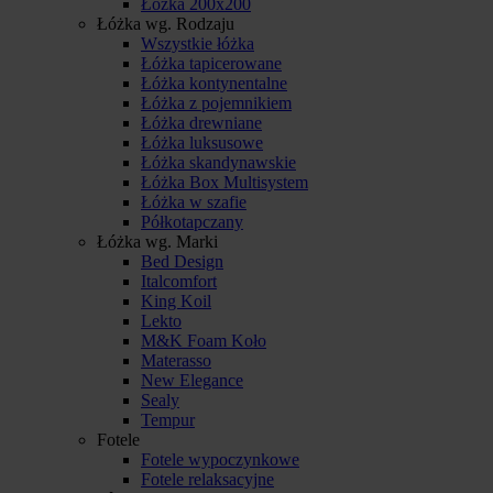
Łóżka 200x200
Łóżka wg. Rodzaju
Wszystkie łóżka
Łóżka tapicerowane
Łóżka kontynentalne
Łóżka z pojemnikiem
Łóżka drewniane
Łóżka luksusowe
Łóżka skandynawskie
Łóżka Box Multisystem
Łóżka w szafie
Półkotapczany
Łóżka wg. Marki
Bed Design
Italcomfort
King Koil
Lekto
M&K Foam Koło
Materasso
New Elegance
Sealy
Tempur
Fotele
Fotele wypoczynkowe
Fotele relaksacyjne