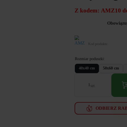
Z kodem:
AMZ10
d
Obowiązuj
Kod produktu:
Rozmiar poduszki
40x40 cm
50x60 cm
ilość
AMZ
BATYST
poduszka
gładka
antyalergiczna
ODBIERZ RA