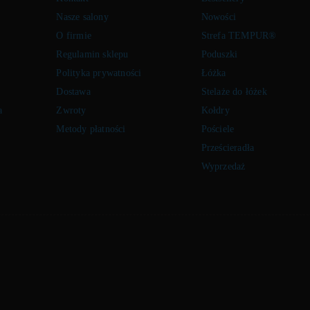
Nasze salony
Nowości
O firmie
Strefa TEMPUR®
Regulamin sklepu
Poduszki
Polityka prywatności
Łóżka
Dostawa
Stelaże do łóżek
a
Zwroty
Kołdry
Metody płatności
Pościele
Prześcieradła
Wyprzedaż