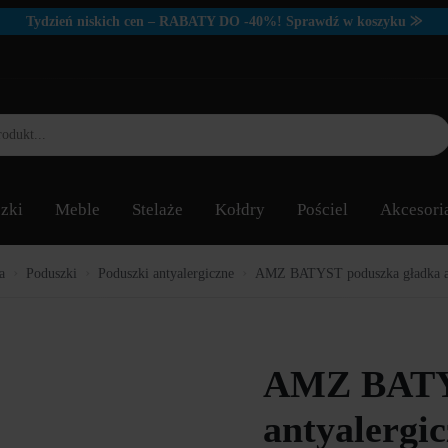
Tydzień niskich cen – RABATY DO -40%! Sprawdź w koszyku ⨠
zki
Meble
Stelaże
Kołdry
Pościel
Akcesori
a
Poduszki
Poduszki antyalergiczne
AMZ BATYST poduszka gładka an
AMZ BATYS
antyalergi