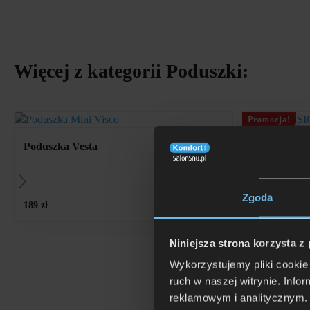
Więcej z kategorii
Poduszki
:
Promocja!
Poduszka Vesta
AMZ BASIC
Zgoda
od
85 zł
-11%
Pierwotna
Aktualna
189 zł
cena
cena
wynosiła:
wynosi:
96
85
Niniejsza strona korzysta z
zł.
zł.
Wykorzystujemy pliki cookie 
ruch w naszej witrynie. Inf
reklamowym i analitycznym. 