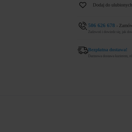
Dodaj do ulubionyc
506 626 678
- Zamów
Zadzwoń i dowiedz się, jak dost
Bezpłatna dostawa!
Darmowa dostawa kurierem, rów