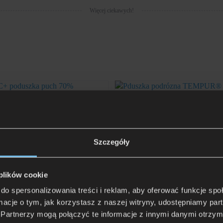
Więcej ciekawych!
+ poduszka puch 70%
Poduszka TEMPUR podróżn
496 zł
Szczegóły
96 zł
Rata 0% już od: 49,60 zł
 plików cookie
do spersonalizowania treści i reklam, aby oferować funkcje sp
ormacje o tym, jak korzystasz z naszej witryny, udostępniamy p
Partnerzy mogą połączyć te informacje z innymi danymi otrzym