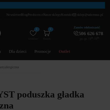
Newsletter
Blog
Producenci
Nasze sklepy
Kontakt
sklep@salonsnu.pl
Zamów telefonicznie!
0
0
506 626 678
pn.-pt. / 9⁰⁰-19⁰⁰
Ulubione
Koszyk
a
Dla dzieci
Promocje
Outlet
tyalergiczna
T poduszka gładka
czna