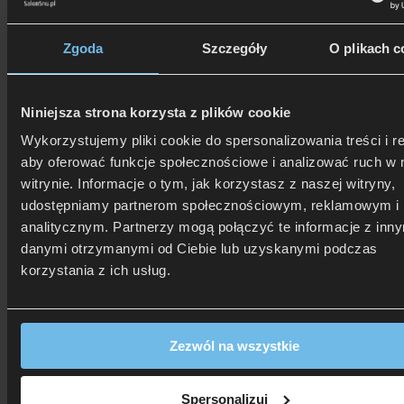
Zgoda
Szczegóły
O plikach c
Niniejsza strona korzysta z plików cookie
Wykorzystujemy pliki cookie do spersonalizowania treści i r
aby oferować funkcje społecznościowe i analizować ruch w 
witrynie. Informacje o tym, jak korzystasz z naszej witryny,
udostępniamy partnerom społecznościowym, reklamowym i
analitycznym. Partnerzy mogą połączyć te informacje z inn
danymi otrzymanymi od Ciebie lub uzyskanymi podczas
korzystania z ich usług.
506 626 678
- Zamów telefonicznie
Zadzwoń i dowiedz się, jak dostać rabat!
Zezwól na wszystkie
Spersonalizuj