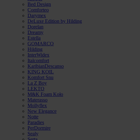
Bed Design
Comforteo
Darymex
DeLuxe Edition by Hilding
Dorelan
Dreamy
Estella
GOMARCO
Hilding
InterWidex
Italcomfort
KaribianDescanso
KING KOIL
Komfort Snu
La Z Boy
LEKTO
M&K Foam Koło
Materasso
Mollyflex
New Elegance
Notte
Paradies
PerDormire
Sealy
Serta