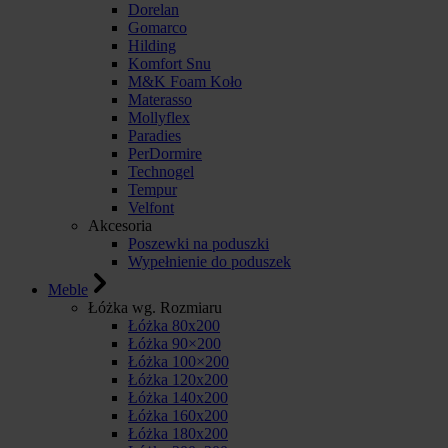
Dorelan
Gomarco
Hilding
Komfort Snu
M&K Foam Koło
Materasso
Mollyflex
Paradies
PerDormire
Technogel
Tempur
Velfont
Akcesoria
Poszewki na poduszki
Wypełnienie do poduszek
Meble
Łóżka wg. Rozmiaru
Łóżka 80x200
Łóżka 90×200
Łóżka 100×200
Łóżka 120x200
Łóżka 140x200
Łóżka 160x200
Łóżka 180x200