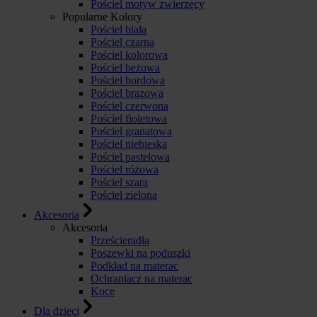
Pościel motyw zwierzęcy
Popularne Kolory
Pościel biała
Pościel czarna
Pościel kolorowa
Pościel beżowa
Pościel bordowa
Pościel brązowa
Pościel czerwona
Pościel fioletowa
Pościel granatowa
Pościel niebieska
Pościel pastelowa
Pościel różowa
Pościel szara
Pościel zielona
Akcesoria
Akcesoria
Prześcieradła
Poszewki na poduszki
Podkład na materac
Ochraniacz na materac
Koce
Dla dzieci