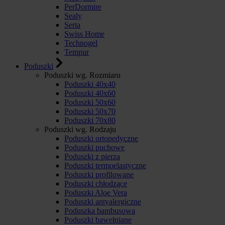
PerDormire
Sealy
Serta
Swiss Home
Technogel
Tempur
Poduszki
Poduszki wg. Rozmiaru
Poduszki 40x40
Poduszki 40x60
Poduszki 50x60
Poduszki 50x70
Poduszki 70x80
Poduszki wg. Rodzaju
Poduszki ortopedyczne
Poduszki puchowe
Poduszki z pierza
Poduszki termoelastyczne
Poduszki profilowane
Poduszki chłodzące
Poduszki Aloe Vera
Poduszki antyalergiczne
Poduszka bambusowa
Poduszki bawełniane