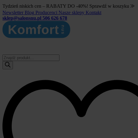
Tydzień niskich cen – RABATY DO -40%! Sprawdź w koszyku ⨠
Newsletter
Blog
Producenci
Nasze sklepy
Kontakt
sklep@salonsnu.pl
506 626 678
Wyszukiwarka
produktów