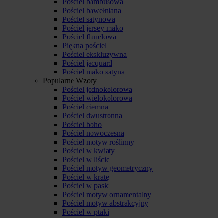
Pościel bambusowa
Pościel bawełniana
Pościel satynowa
Pościel jersey mako
Pościel flanelowa
Piękna pościel
Pościel ekskluzywna
Pościel jacquard
Pościel mako satyna
Popularne Wzory
Pościel jednokolorowa
Pościel wielokolorowa
Pościel ciemna
Pościel dwustronna
Pościel boho
Pościel nowoczesna
Pościel motyw roślinny
Pościel w kwiaty
Pościel w liście
Pościel motyw geometryczny
Pościel w kratę
Pościel w paski
Pościel motyw ornamentalny
Pościel motyw abstrakcyjny
Pościel w ptaki