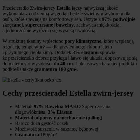
Prześcieradło Zwirn-jersey
Estella
łączy najwyższą jakość
wykonania z codzienną wygodą i będzie świetnym wyborem dla
osób, które stawiają na komfortowy sen. Uszyte z
97% podwójnie
skręcanej, superczesanej bawełny
, zachwyca miękkością,
a jednocześnie wyróżnia się wysoką trwałością.
W strukturę tkaniny wpleciono
pory klimatyczne
, które wspierają
regulację temperatury — dla przyjemnego chłodu latem
i przytulnego ciepła zimą. Dodatek
3% elastanu
sprawia,
że prześcieradło dobrze przylega i łatwo się układa, dopasowując się
do materacy o wysokości
do 40 cm
. Luksusowy charakter produktu
podkreśla także
gramatura 180 g/m²
.
Cechy prześcieradeł Estella zwirn-jersey
Materiał:
97% Bawełna MAKO
Super-czesana,
długowłóknista,
3% Elastan
Materiał odporny na mechacenie (pilling)
Bardzo duża gęstość oczek
Możliwość suszenia w suszarce bębnowej
Gramatura
180g/m²