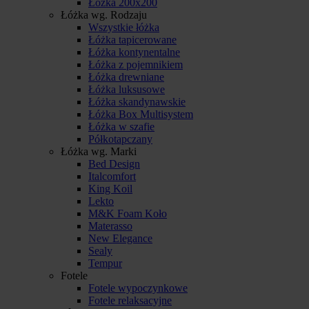
Łóżka 200x200
Łóżka wg. Rodzaju
Wszystkie łóżka
Łóżka tapicerowane
Łóżka kontynentalne
Łóżka z pojemnikiem
Łóżka drewniane
Łóżka luksusowe
Łóżka skandynawskie
Łóżka Box Multisystem
Łóżka w szafie
Półkotapczany
Łóżka wg. Marki
Bed Design
Italcomfort
King Koil
Lekto
M&K Foam Koło
Materasso
New Elegance
Sealy
Tempur
Fotele
Fotele wypoczynkowe
Fotele relaksacyjne