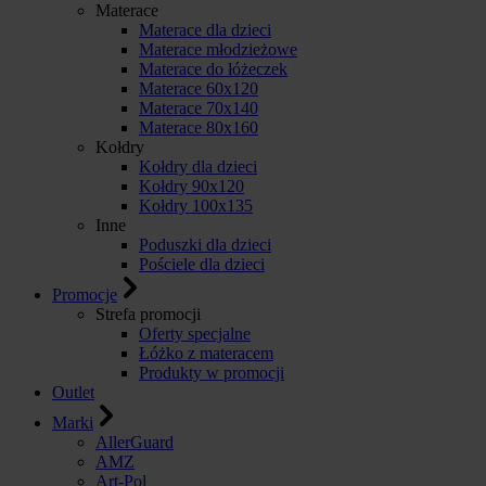
Materace
Materace dla dzieci
Materace młodzieżowe
Materace do łóżeczek
Materace 60x120
Materace 70x140
Materace 80x160
Kołdry
Kołdry dla dzieci
Kołdry 90x120
Kołdry 100x135
Inne
Poduszki dla dzieci
Pościele dla dzieci
Promocje
Strefa promocji
Oferty specjalne
Łóżko z materacem
Produkty w promocji
Outlet
Marki
AllerGuard
AMZ
Art-Pol