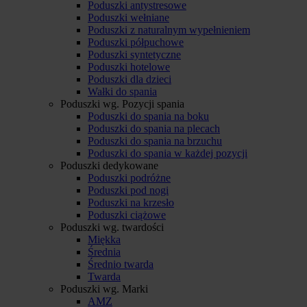
Poduszki antystresowe
Poduszki wełniane
Poduszki z naturalnym wypełnieniem
Poduszki półpuchowe
Poduszki syntetyczne
Poduszki hotelowe
Poduszki dla dzieci
Wałki do spania
Poduszki wg. Pozycji spania
Poduszki do spania na boku
Poduszki do spania na plecach
Poduszki do spania na brzuchu
Poduszki do spania w każdej pozycji
Poduszki dedykowane
Poduszki podróżne
Poduszki pod nogi
Poduszki na krzesło
Poduszki ciążowe
Poduszki wg. twardości
Miękka
Średnia
Średnio twarda
Twarda
Poduszki wg. Marki
AMZ