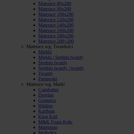
Materace 80x200
Materace 90x200
Materace 100x200
Materace 120x200
Materace 140x200
Materace 160x200
Materace 180x200
Materace 200×200
Materace wg. Twardości
Miękki
Miękki / średnio twardy
Średnio twardy
Średnio twardy / twardy
Twardy
Partnerski
Materace wg. Marki
Comforteo
Dorelan
Gomarco
Hilding
Karibian
King Koil
M&K Foam Koło
Materasso
Mollyflex