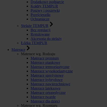
Dodatkowe podparcie
Kołdry TEMPUR
Poszwy i poszewki
Prześcieradła
Ochraniacze
Stelaże TEMPUR
Bez regulacji
Regulowane
Akcesoria do stelaży
Łóżka TEMPUR
Materace
Materace wg. Rodzaju
Materace premium
Materace piankowe
Materace termoelastyczne
Materace wysokoelastyczne
Materace sprężynowe
Materace hybrydowe
Materace nawierzchniowe
Materace lateksowe
Materace ortopedyczne
Materace twarde
Materace dla dzieci
Materace wg. Rozmiaru