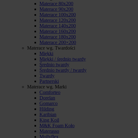
Materace 80x200
Materace 90x200
Materace 100x200
Materace 120x200
Materace 140x200
Materace 160x200
Materace 180x200
Materace 200×200
Materace wg. Twardości
Miękki
Miękki / średnio twardy
Średnio twardy
Średnio twardy / twardy
Twardy
Partnerski
Materace wg. Marki
Comforteo
Dorelan
Gomarco
Hilding
Karibian
King Koil
M&K Foam Koło
Materasso
Mollyflex