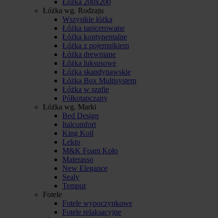
Łóżka 200x200
Łóżka wg. Rodzaju
Wszystkie łóżka
Łóżka tapicerowane
Łóżka kontynentalne
Łóżka z pojemnikiem
Łóżka drewniane
Łóżka luksusowe
Łóżka skandynawskie
Łóżka Box Multisystem
Łóżka w szafie
Półkotapczany
Łóżka wg. Marki
Bed Design
Italcomfort
King Koil
Lekto
M&K Foam Koło
Materasso
New Elegance
Sealy
Tempur
Fotele
Fotele wypoczynkowe
Fotele relaksacyjne