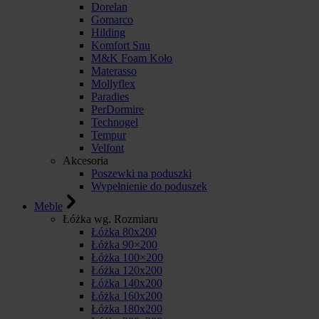
Dorelan
Gomarco
Hilding
Komfort Snu
M&K Foam Koło
Materasso
Mollyflex
Paradies
PerDormire
Technogel
Tempur
Velfont
Akcesoria
Poszewki na poduszki
Wypełnienie do poduszek
Meble
Łóżka wg. Rozmiaru
Łóżka 80x200
Łóżka 90×200
Łóżka 100×200
Łóżka 120x200
Łóżka 140x200
Łóżka 160x200
Łóżka 180x200