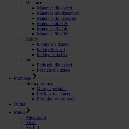
Materace
Materace dla dzieci
Materace młodzieżowe
Materace do łóżeczek
Materace 60x120
Materace 70x140
Materace 80x160
Kołdry
Kołdry dla dzieci
Kołdry 90x120
Kołdry 100x135
Inne
Poduszki dla dzieci
Pościele dla dzieci
Promocje
Strefa promocji
Oferty specjalne
Łóżko z materacem
Produkty w promocji
Outlet
Marki
AllerGuard
AMZ
Art-Pol