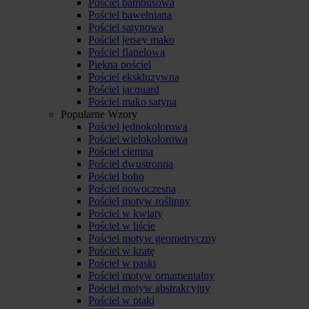
Pościel bambusowa
Pościel bawełniana
Pościel satynowa
Pościel jersey mako
Pościel flanelowa
Piękna pościel
Pościel ekskluzywna
Pościel jacquard
Pościel mako satyna
Popularne Wzory
Pościel jednokolorowa
Pościel wielokolorowa
Pościel ciemna
Pościel dwustronna
Pościel boho
Pościel nowoczesna
Pościel motyw roślinny
Pościel w kwiaty
Pościel w liście
Pościel motyw geometryczny
Pościel w kratę
Pościel w paski
Pościel motyw ornamentalny
Pościel motyw abstrakcyjny
Pościel w ptaki