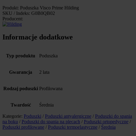
Produkt: Poduszka Visco Prime Hilding
SKU / Indeks: G0B0QB02
Producent:
Informacje dodatkowe
Typ produktu
Poduszka
Gwarancja
2 lata
Rodzaj poduszki
Profilowana
Twardość
Średnia
Kategorie:
Poduszki
/
Poduszki antyalergiczne
/
Poduszki do spania
na boku
/
Poduszki do spania na plecach
/
Poduszki ortopedyczne
/
Poduszki profilowane
/
Poduszki termoelastyczne
/
Średnia