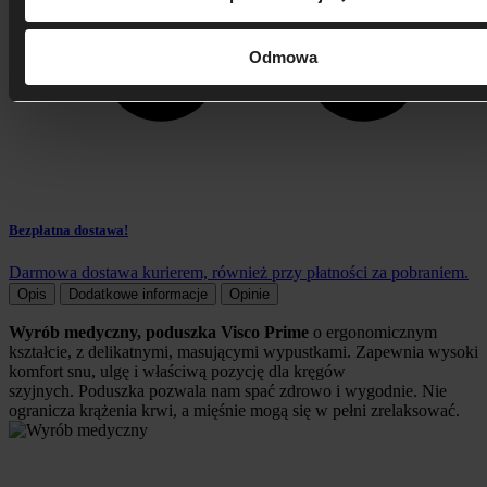
Odmowa
Bezpłatna dostawa!
Darmowa dostawa kurierem, również przy płatności za pobraniem.
Opis
Dodatkowe informacje
Opinie
Wyrób medyczny, poduszka Visco Prime
o ergonomicznym
kształcie, z delikatnymi, masującymi wypustkami. Zapewnia wysoki
komfort snu, ulgę i właściwą pozycję dla kręgów
szyjnych.
Poduszka pozwala nam spać zdrowo i wygodnie. Nie
ogranicza krążenia krwi, a mięśnie mogą się w pełni zrelaksować.