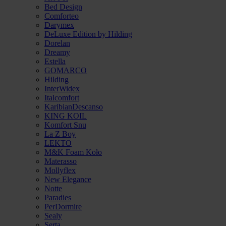
Bed Design
Comforteo
Darymex
DeLuxe Edition by Hilding
Dorelan
Dreamy
Estella
GOMARCO
Hilding
InterWidex
Italcomfort
KaribianDescanso
KING KOIL
Komfort Snu
La Z Boy
LEKTO
M&K Foam Koło
Materasso
Mollyflex
New Elegance
Notte
Paradies
PerDormire
Sealy
Serta