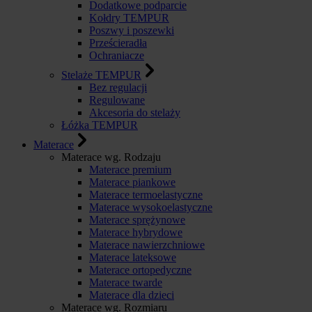
Dodatkowe podparcie
Kołdry TEMPUR
Poszwy i poszewki
Prześcieradła
Ochraniacze
Stelaże TEMPUR
Bez regulacji
Regulowane
Akcesoria do stelaży
Łóżka TEMPUR
Materace
Materace wg. Rodzaju
Materace premium
Materace piankowe
Materace termoelastyczne
Materace wysokoelastyczne
Materace sprężynowe
Materace hybrydowe
Materace nawierzchniowe
Materace lateksowe
Materace ortopedyczne
Materace twarde
Materace dla dzieci
Materace wg. Rozmiaru