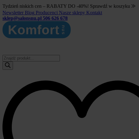
Tydzień niskich cen – RABATY DO -40%! Sprawdź w koszyku ⨠
Newsletter
Blog
Producenci
Nasze sklepy
Kontakt
sklep@salonsnu.pl
506 626 678
Wyszukiwarka
produktów