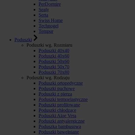
PerDormire
Sealy
Serta
Swiss Home
Technogel
Tempur
Poduszki
Poduszki wg. Rozmiaru
Poduszki 40x40
Poduszki 40x60
Poduszki 50x60
Poduszki 50x70
Poduszki 70x80
Poduszki wg. Rodzaju
Poduszki ortopedyczne
Poduszki puchowe
Poduszki z pierza
Poduszki termoelastyczne
Poduszki profilowane
Poduszki chłodzące
Poduszki Aloe Vera
Poduszki antyalergiczne
Poduszka bambusowa
Poduszki bawełniane