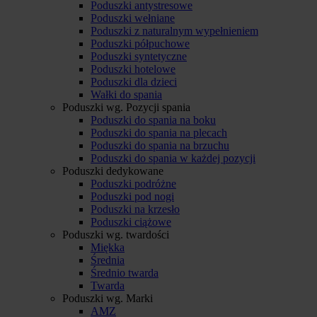
Poduszki antystresowe
Poduszki wełniane
Poduszki z naturalnym wypełnieniem
Poduszki półpuchowe
Poduszki syntetyczne
Poduszki hotelowe
Poduszki dla dzieci
Wałki do spania
Poduszki wg. Pozycji spania
Poduszki do spania na boku
Poduszki do spania na plecach
Poduszki do spania na brzuchu
Poduszki do spania w każdej pozycji
Poduszki dedykowane
Poduszki podróżne
Poduszki pod nogi
Poduszki na krzesło
Poduszki ciążowe
Poduszki wg. twardości
Miękka
Średnia
Średnio twarda
Twarda
Poduszki wg. Marki
AMZ