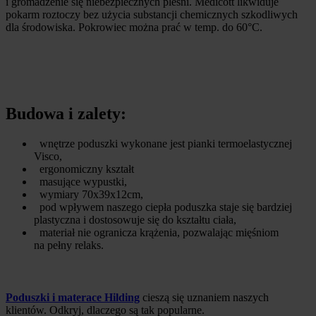
i gromadzenie się niebezpiecznych pleśni. Medicott likwiduje
pokarm roztoczy bez użycia substancji chemicznych szkodliwych
dla środowiska. Pokrowiec można prać w temp. do 60°C.
Budowa i zalety:
wnętrze poduszki wykonane jest pianki termoelastycznej
Visco,
ergonomiczny kształt
masujące wypustki,
wymiary 70x39x12cm,
pod wpływem naszego ciepła poduszka staje się bardziej
plastyczna i dostosowuje się do kształtu ciała,
materiał nie ogranicza krążenia, pozwalając mięśniom
na pełny relaks.
Poduszki i materace Hilding
cieszą się uznaniem naszych
klientów. Odkryj, dlaczego są tak popularne.