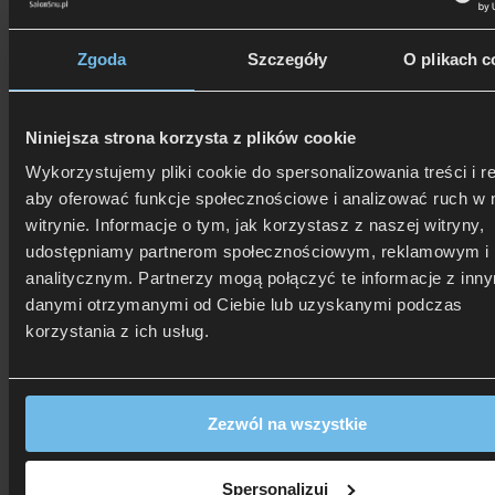
Zgoda
Szczegóły
O plikach c
Niniejsza strona korzysta z plików cookie
Wykorzystujemy pliki cookie do spersonalizowania treści i r
506 626 678
- Zamów telefonicznie
aby oferować funkcje społecznościowe i analizować ruch w 
Zadzwoń i dowiedz się, jak dostać rabat!
witrynie. Informacje o tym, jak korzystasz z naszej witryny,
udostępniamy partnerom społecznościowym, reklamowym i
analitycznym. Partnerzy mogą połączyć te informacje z inn
danymi otrzymanymi od Ciebie lub uzyskanymi podczas
korzystania z ich usług.
Zezwól na wszystkie
Spersonalizuj