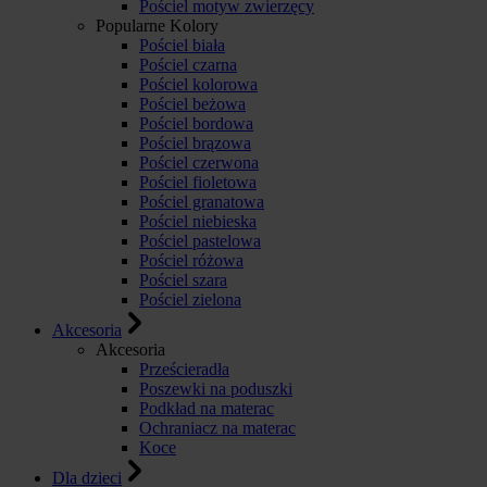
Pościel motyw zwierzęcy
Popularne Kolory
Pościel biała
Pościel czarna
Pościel kolorowa
Pościel beżowa
Pościel bordowa
Pościel brązowa
Pościel czerwona
Pościel fioletowa
Pościel granatowa
Pościel niebieska
Pościel pastelowa
Pościel różowa
Pościel szara
Pościel zielona
Akcesoria
Akcesoria
Prześcieradła
Poszewki na poduszki
Podkład na materac
Ochraniacz na materac
Koce
Dla dzieci