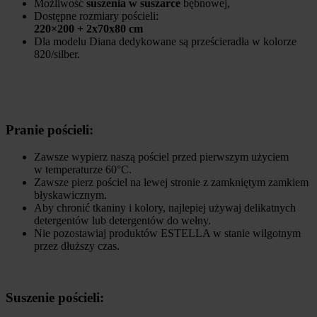
Możliwość
suszenia w suszarce
bębnowej,
Dostępne rozmiary pościeli:
220×200 + 2x70x80 cm
Dla modelu Diana dedykowane są prześcieradła w kolorze
820/silber.
Pranie pościeli:
Zawsze wypierz naszą pościel przed pierwszym użyciem
w temperaturze 60°C.
Zawsze pierz pościel na lewej stronie z zamkniętym zamkiem
błyskawicznym.
Aby chronić tkaniny i kolory, najlepiej używaj delikatnych
detergentów lub detergentów do wełny.
Nie pozostawiaj produktów ESTELLA w stanie wilgotnym
przez dłuższy czas.
Suszenie pościeli: