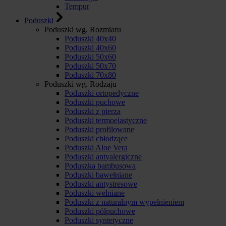
Tempur
Poduszki
Poduszki wg. Rozmiaru
Poduszki 40x40
Poduszki 40x60
Poduszki 50x60
Poduszki 50x70
Poduszki 70x80
Poduszki wg. Rodzaju
Poduszki ortopedyczne
Poduszki puchowe
Poduszki z pierza
Poduszki termoelastyczne
Poduszki profilowane
Poduszki chłodzące
Poduszki Aloe Vera
Poduszki antyalergiczne
Poduszka bambusowa
Poduszki bawełniane
Poduszki antystresowe
Poduszki wełniane
Poduszki z naturalnym wypełnieniem
Poduszki półpuchowe
Poduszki syntetyczne