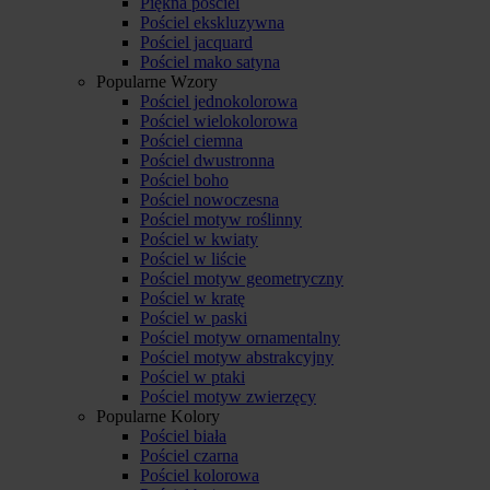
Piękna pościel
Pościel ekskluzywna
Pościel jacquard
Pościel mako satyna
Popularne Wzory
Pościel jednokolorowa
Pościel wielokolorowa
Pościel ciemna
Pościel dwustronna
Pościel boho
Pościel nowoczesna
Pościel motyw roślinny
Pościel w kwiaty
Pościel w liście
Pościel motyw geometryczny
Pościel w kratę
Pościel w paski
Pościel motyw ornamentalny
Pościel motyw abstrakcyjny
Pościel w ptaki
Pościel motyw zwierzęcy
Popularne Kolory
Pościel biała
Pościel czarna
Pościel kolorowa