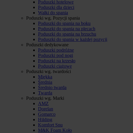
Poduszki hotelowe
Poduszki dla dzieci
Wałki do spania
Poduszki wg. Pozycji spania
Poduszki do spania na boku
Poduszki do spania na plecach
Poduszki do spania na brzuchu
Poduszki do spania w każdej pozycji
Poduszki dedykowane
Poduszki podróżne
Poduszki pod nogi
Poduszki na krzesło
Poduszki ciążowe
Poduszki wg. twardości
Miękka
Średnia
Średnio twarda
Twarda
Poduszki wg. Marki
AMZ
Dorelan
Gomarco
Hilding
Komfort Snu
M&K Foam Koło