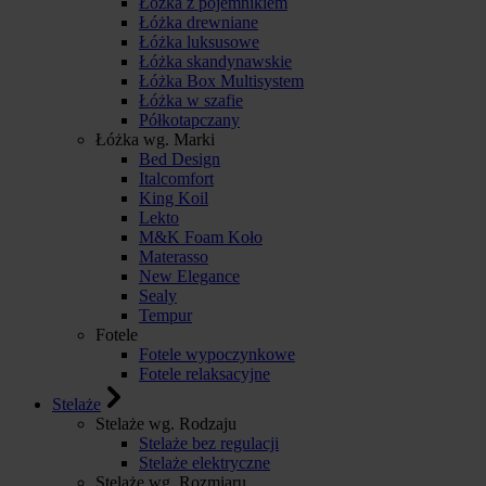
Łóżka z pojemnikiem
Łóżka drewniane
Łóżka luksusowe
Łóżka skandynawskie
Łóżka Box Multisystem
Łóżka w szafie
Półkotapczany
Łóżka wg. Marki
Bed Design
Italcomfort
King Koil
Lekto
M&K Foam Koło
Materasso
New Elegance
Sealy
Tempur
Fotele
Fotele wypoczynkowe
Fotele relaksacyjne
Stelaże
Stelaże wg. Rodzaju
Stelaże bez regulacji
Stelaże elektryczne
Stelaże wg. Rozmiaru