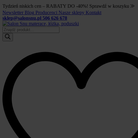
Tydzień niskich cen – RABATY DO -40%! Sprawdź w koszyku ⨠
Newsletter
Blog
Producenci
Nasze sklepy
Kontakt
sklep@salonsnu.pl
506 626 678
Wyszukiwarka
produktów