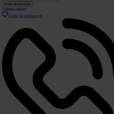
Pościel
Dodaj do koszyka
Estella
Odbierz rabaty!
Mako
Dodaj do ulubionych
Satyna
7259/820
Raphael
DD