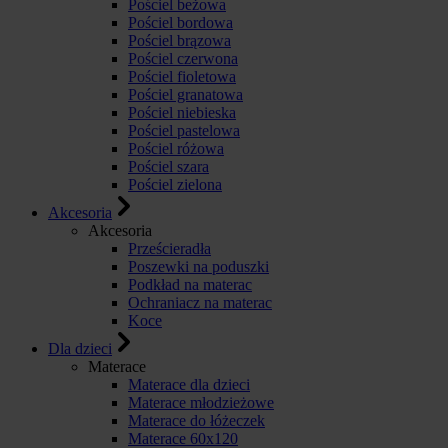
Pościel beżowa
Pościel bordowa
Pościel brązowa
Pościel czerwona
Pościel fioletowa
Pościel granatowa
Pościel niebieska
Pościel pastelowa
Pościel różowa
Pościel szara
Pościel zielona
Akcesoria
Akcesoria
Prześcieradła
Poszewki na poduszki
Podkład na materac
Ochraniacz na materac
Koce
Dla dzieci
Materace
Materace dla dzieci
Materace młodzieżowe
Materace do łóżeczek
Materace 60x120