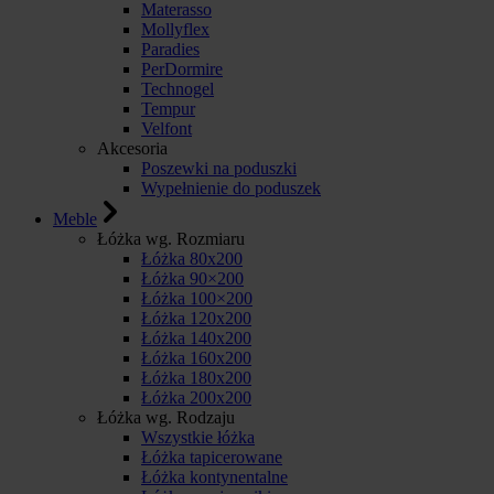
Materasso
Mollyflex
Paradies
PerDormire
Technogel
Tempur
Velfont
Akcesoria
Poszewki na poduszki
Wypełnienie do poduszek
Meble
Łóżka wg. Rozmiaru
Łóżka 80x200
Łóżka 90×200
Łóżka 100×200
Łóżka 120x200
Łóżka 140x200
Łóżka 160x200
Łóżka 180x200
Łóżka 200x200
Łóżka wg. Rodzaju
Wszystkie łóżka
Łóżka tapicerowane
Łóżka kontynentalne