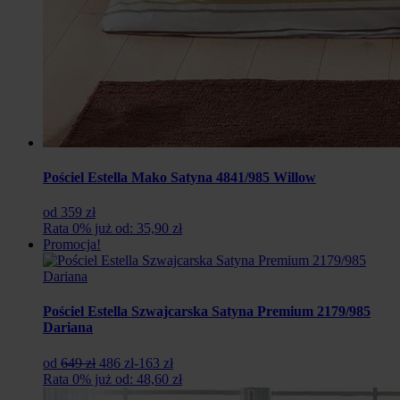
Pościel Estella Mako Satyna 4841/985 Willow
od 359 zł
Rata 0% już od: 35,90 zł
Promocja!
Pościel Estella Szwajcarska Satyna Premium 2179/985
Dariana
Pierwotna
Aktualna
od
649 zł
486 zł
-163 zł
cena
cena
Rata 0% już od: 48,60 zł
wynosiła:
wynosi: