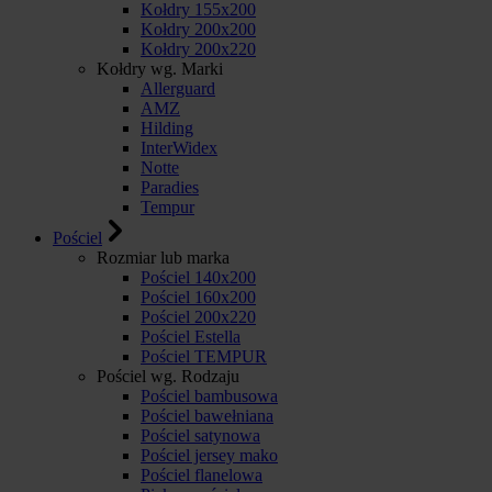
Kołdry 155x200
Kołdry 200x200
Kołdry 200x220
Kołdry wg. Marki
Allerguard
AMZ
Hilding
InterWidex
Notte
Paradies
Tempur
Pościel
Rozmiar lub marka
Pościel 140x200
Pościel 160x200
Pościel 200x220
Pościel Estella
Pościel TEMPUR
Pościel wg. Rodzaju
Pościel bambusowa
Pościel bawełniana
Pościel satynowa
Pościel jersey mako
Pościel flanelowa