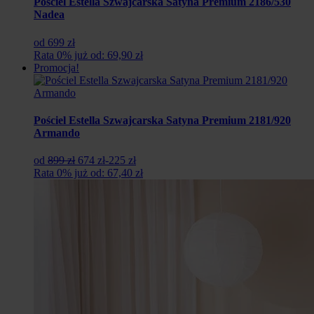
Pościel Estella Szwajcarska Satyna Premium 2186/530
Nadea
od 699 zł
Rata 0% już od: 69,90 zł
Promocja!
Pościel Estella Szwajcarska Satyna Premium 2181/920
Armando
Pierwotna
Aktualna
od
899 zł
674 zł
-225 zł
cena
cena
Rata 0% już od: 67,40 zł
wynosiła:
wynosi:
899
674
zł.
zł.