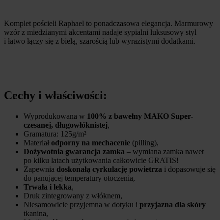
Komplet pościeli Raphael to ponadczasowa elegancja. Marmurowy
wzór z miedzianymi akcentami nadaje sypialni luksusowy styl
i łatwo łączy się z bielą, szarością lub wyrazistymi dodatkami.
Cechy i właściwości:
Wyprodukowana w
100% z bawełny MAKO Super-
czesanej, długowłóknistej
,
Gramatura: 125g/m²
Materiał
odporny na mechacenie
(pilling),
Dożywotnia gwarancja zamka
– wymiana zamka nawet
po kilku latach użytkowania całkowicie GRATIS!
Zapewnia
doskonałą cyrkulację powietrza
i dopasowuje się
do panującej temperatury otoczenia,
Trwała i lekka
,
Druk zintegrowany z włóknem,
Niesamowicie przyjemna w dotyku i
przyjazna dla skóry
tkanina,