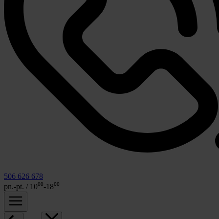
506 626 678
pn.-pt. / 10⁰⁰-18⁰⁰