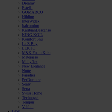
Dreamy
Estella
GOMARCO
Hilding
InterWidex
Italcomfort
KaribianDescanso
KING KOIL
Komfort Snu
La Z Boy
LEKTO
M&K Foam Koło
Materasso
Mollyflex
New Elegance
Notte
Paradies
PerDormire
Sealy
Serta
Swiss Home
Technogel
Tempur
Velfont
Blog