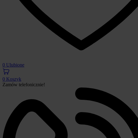
0
Ulubione
0
Koszyk
Zamów telefonicznie!