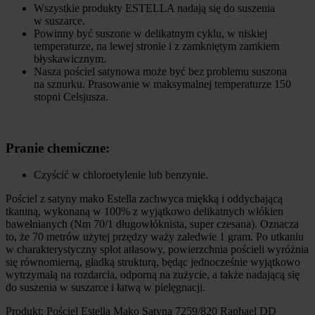
Wszystkie produkty ESTELLA nadają się do suszenia
w suszarce.
Powinny być suszone w delikatnym cyklu, w niskiej
temperaturze, na lewej stronie i z zamkniętym zamkiem
błyskawicznym.
Nasza pościel satynowa może być bez problemu suszona
na sznurku. Prasowanie w maksymalnej temperaturze 150
stopni Celsjusza.
Pranie chemiczne:
Czyścić w chloroetylenie lub benzynie.
Pościel z satyny mako Estella zachwyca miękką i oddychającą
tkaniną, wykonaną w 100% z wyjątkowo delikatnych włókien
bawełnianych (Nm 70/1 długowłóknista, super czesana). Oznacza
to, że 70 metrów użytej przędzy waży zaledwie 1 gram. Po utkaniu
w charakterystyczny splot atłasowy, powierzchnia pościeli wyróżnia
się równomierną, gładką strukturą, będąc jednocześnie wyjątkowo
wytrzymałą na rozdarcia, odporną na zużycie, a także nadającą się
do suszenia w suszarce i łatwą w pielęgnacji.
Produkt: Pościel Estella Mako Satyna 7259/820 Raphael DD