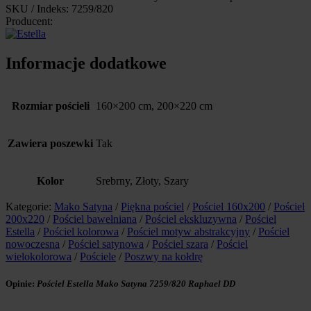
SKU / Indeks: 7259/820
Producent:
Informacje dodatkowe
Rozmiar pościeli
160×200 cm, 200×220 cm
Zawiera poszewki
Tak
Kolor
Srebrny, Złoty, Szary
Kategorie:
Mako Satyna
/
Piękna pościel
/
Pościel 160x200
/
Pościel
200x220
/
Pościel bawełniana
/
Pościel ekskluzywna
/
Pościel
Estella
/
Pościel kolorowa
/
Pościel motyw abstrakcyjny
/
Pościel
nowoczesna
/
Pościel satynowa
/
Pościel szara
/
Pościel
wielokolorowa
/
Pościele
/
Poszwy na kołdrę
Opinie:
Pościel Estella Mako Satyna 7259/820 Raphael DD