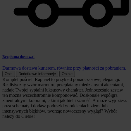
Bezpłatna dostawa!
Darmowa dostawa kurierem, również przy płatności za pobraniem.
Opis
Dodatkowe informacje
Opinie
Komplet pościeli Raphael to przykład ponadczasowej elegancji.
Realistyczny wzór marmuru, przeplatany miedzianymi akcentami,
nadaje Twojej sypialni luksusowy charakter. Jednocześnie zestaw
ten można wszechstronnie komponować. Doskonale współgra
z neutralnymi kolorami, takimi jak biel i szarość. A może wyjdziesz
poza schematy i dodasz poduszki w odcieniach ziemi lub
intensywnych błękitów, tworząc nowoczesny wygląd? Wybór
należy do Ciebie!