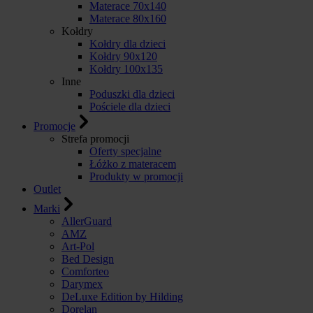
Materace 70x140
Materace 80x160
Kołdry
Kołdry dla dzieci
Kołdry 90x120
Kołdry 100x135
Inne
Poduszki dla dzieci
Pościele dla dzieci
Promocje
Strefa promocji
Oferty specjalne
Łóżko z materacem
Produkty w promocji
Outlet
Marki
AllerGuard
AMZ
Art-Pol
Bed Design
Comforteo
Darymex
DeLuxe Edition by Hilding
Dorelan