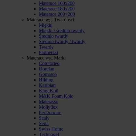
Materace 160x200
Materace 180x200
Materace 200×200
Materace wg. Twardości
Miękki
Miękki / średnio twardy
Średnio twardy
Średnio twardy / twardy
Twardy
Partnerski
Materace wg. Marki
Comforteo
Dorelan
Gomarco
Hilding
Karibian
King Koil
M&K Foam Koło
Materasso
Mollyflex
PerDormire
Sealy
Serta
Swiss Home
Technogel