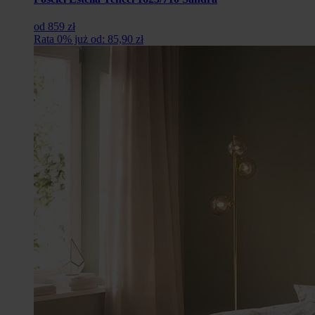
od 859 zł
Rata 0% już od: 85,90 zł