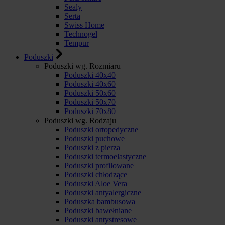
Sealy
Serta
Swiss Home
Technogel
Tempur
Poduszki
Poduszki wg. Rozmiaru
Poduszki 40x40
Poduszki 40x60
Poduszki 50x60
Poduszki 50x70
Poduszki 70x80
Poduszki wg. Rodzaju
Poduszki ortopedyczne
Poduszki puchowe
Poduszki z pierza
Poduszki termoelastyczne
Poduszki profilowane
Poduszki chłodzące
Poduszki Aloe Vera
Poduszki antyalergiczne
Poduszka bambusowa
Poduszki bawełniane
Poduszki antystresowe