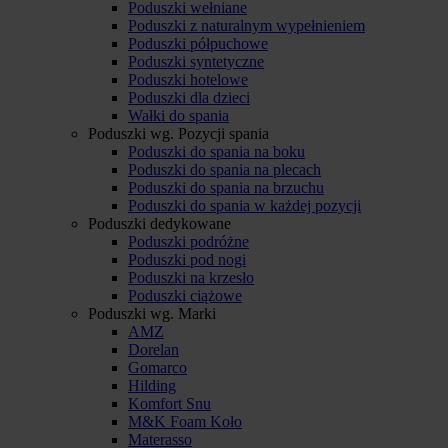
Poduszki wełniane
Poduszki z naturalnym wypełnieniem
Poduszki półpuchowe
Poduszki syntetyczne
Poduszki hotelowe
Poduszki dla dzieci
Wałki do spania
Poduszki wg. Pozycji spania
Poduszki do spania na boku
Poduszki do spania na plecach
Poduszki do spania na brzuchu
Poduszki do spania w każdej pozycji
Poduszki dedykowane
Poduszki podróżne
Poduszki pod nogi
Poduszki na krzesło
Poduszki ciążowe
Poduszki wg. Marki
AMZ
Dorelan
Gomarco
Hilding
Komfort Snu
M&K Foam Koło
Materasso