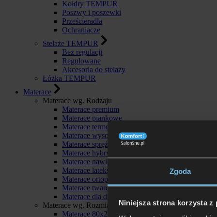
Kołdry TEMPUR
Poszwy i poszewki
Prześcieradła
Ochraniacze
Stelaże TEMPUR
Bez regulacji
Regulowane
Akcesoria do stelaży
Łóżka TEMPUR
Materace
Materace wg. Rodzaju
Materace premium
Materace piankowe
Materace termoelastyczne
Materace wysokoelastyczne
Materace sprężynowe
Materace hybrydowe
Materace nawierzchniowe
Materace lateksowe
Zgoda
Materace ortopedyczne
Materace twarde
Materace dla dzieci
Niniejsza strona korzysta z
Materace wg. Rozmiaru
Materace 80x200