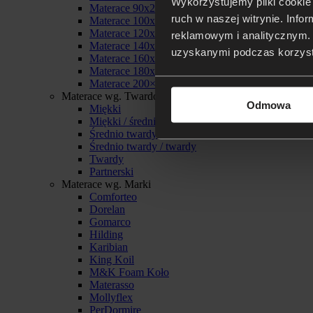
Wykorzystujemy pliki cookie 
Materace 90x200
ruch w naszej witrynie. Inf
Materace 100x200
Materace 120x200
reklamowym i analitycznym. 
Materace 140x200
uzyskanymi podczas korzysta
Materace 160x200
Materace 180x200
Materace 200×200
Materace wg. Twardości
Odmowa
Miękki
Miękki / średnio twardy
Średnio twardy
Średnio twardy / twardy
Twardy
Partnerski
Materace wg. Marki
Comforteo
Dorelan
Gomarco
Hilding
Karibian
King Koil
M&K Foam Koło
Materasso
Mollyflex
PerDormire