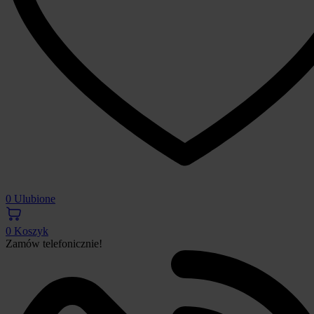
0
Ulubione
0
Koszyk
Zamów telefonicznie!