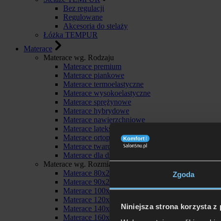
Bez regulacji
Regulowane
Akcesoria do stelaży
Łóżka TEMPUR
Materace
Materace wg. Rodzaju
Materace premium
Materace piankowe
Materace termoelastyczne
Materace wysokoelastyczne
Materace sprężynowe
Materace hybrydowe
Materace nawierzchniowe
Materace lateksowe
Materace ortopedyczne
Materace twarde
Materace dla dzieci
Materace wg. Rozmiaru
Materace 80x200
Zgoda
Materace 90x200
Materace 100x200
Materace 120x200
Niniejsza strona korzysta z
Materace 140x200
Materace 160x200