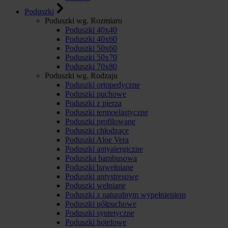
Poduszki
Poduszki wg. Rozmiaru
Poduszki 40x40
Poduszki 40x60
Poduszki 50x60
Poduszki 50x70
Poduszki 70x80
Poduszki wg. Rodzaju
Poduszki ortopedyczne
Poduszki puchowe
Poduszki z pierza
Poduszki termoelastyczne
Poduszki profilowane
Poduszki chłodzące
Poduszki Aloe Vera
Poduszki antyalergiczne
Poduszka bambusowa
Poduszki bawełniane
Poduszki antystresowe
Poduszki wełniane
Poduszki z naturalnym wypełnieniem
Poduszki półpuchowe
Poduszki syntetyczne
Poduszki hotelowe