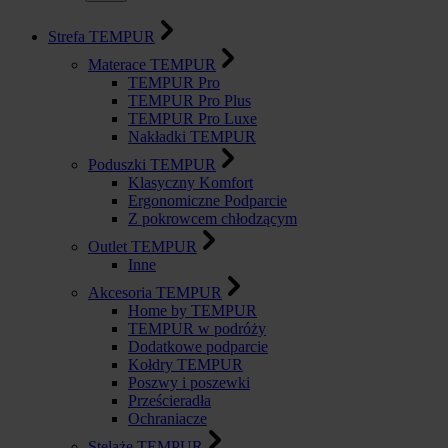
Strefa TEMPUR
Materace TEMPUR
TEMPUR Pro
TEMPUR Pro Plus
TEMPUR Pro Luxe
Nakładki TEMPUR
Poduszki TEMPUR
Klasyczny Komfort
Ergonomiczne Podparcie
Z pokrowcem chłodzącym
Outlet TEMPUR
Inne
Akcesoria TEMPUR
Home by TEMPUR
TEMPUR w podróży
Dodatkowe podparcie
Kołdry TEMPUR
Poszwy i poszewki
Prześcieradła
Ochraniacze
Stelaże TEMPUR