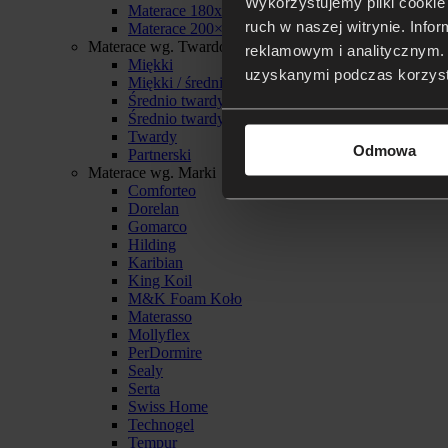
Wykorzystujemy pliki cookie 
Materace 180x200
ruch w naszej witrynie. Inf
Materace 200×200
Materace wg. Twardości
reklamowym i analitycznym. 
Miękki
uzyskanymi podczas korzysta
Miękki / średnio twardy
Średnio twardy
Średnio twardy / twardy
Twardy
Odmowa
Partnerski
Materace wg. Marki
Comforteo
Dorelan
Gomarco
Hilding
Karibian
King Koil
M&K Foam Koło
Materasso
Mollyflex
PerDormire
Sealy
Serta
Swiss Home
Technogel
Tempur