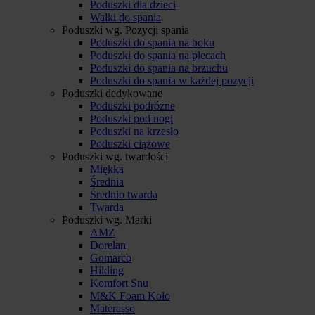
Poduszki dla dzieci
Wałki do spania
Poduszki wg. Pozycji spania
Poduszki do spania na boku
Poduszki do spania na plecach
Poduszki do spania na brzuchu
Poduszki do spania w każdej pozycji
Poduszki dedykowane
Poduszki podróżne
Poduszki pod nogi
Poduszki na krzesło
Poduszki ciążowe
Poduszki wg. twardości
Miękka
Średnia
Średnio twarda
Twarda
Poduszki wg. Marki
AMZ
Dorelan
Gomarco
Hilding
Komfort Snu
M&K Foam Koło
Materasso