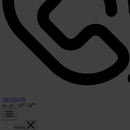
506 626 678
pn.-pt. / 10⁰⁰-18⁰⁰
Menu