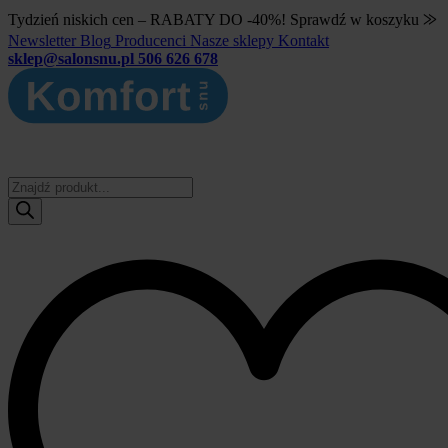
Tydzień niskich cen – RABATY DO -40%! Sprawdź w koszyku ⨠
Newsletter
Blog
Producenci
Nasze sklepy
Kontakt
sklep@salonsnu.pl
506 626 678
Wyszukiwarka
produktów