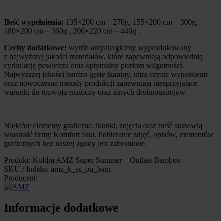
Ilość wypełnienia:
135×200 cm – 270g, 155×200 cm – 300g,
180×200 cm – 360g , 200×220 cm – 440g .
Cechy dodatkowe:
wyrób antyalergiczny wyprodukowany
z najwyższej jakości materiałów, które zapewniają odpowiednią
cyrkulację powietrza oraz optymalny poziom wilgotności.
Najwyższej jakości bardzo gęste tkaniny, ultra czyste wypełnienie
oraz nowoczesne metody produkcji zapewniają niesprzyjające
warunki do rozwoju roztoczy oraz innych drobnoustrojów.
Niektóre elementy graficzne, ikonki, zdjęcia oraz treść stanowią
własność firmy Komfort Snu. Pobieranie zdjęć, opisów, elementów
graficznych bez naszej zgody jest zabronione.
Produkt: Kołdra AMZ Super Summer – Outlast Bamboo
SKU / Indeks: amz_k_ss_ou_bam
Producent:
Informacje dodatkowe