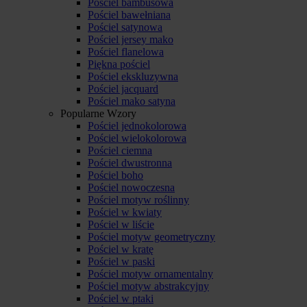
Pościel bambusowa
Pościel bawełniana
Pościel satynowa
Pościel jersey mako
Pościel flanelowa
Piękna pościel
Pościel ekskluzywna
Pościel jacquard
Pościel mako satyna
Popularne Wzory
Pościel jednokolorowa
Pościel wielokolorowa
Pościel ciemna
Pościel dwustronna
Pościel boho
Pościel nowoczesna
Pościel motyw roślinny
Pościel w kwiaty
Pościel w liście
Pościel motyw geometryczny
Pościel w kratę
Pościel w paski
Pościel motyw ornamentalny
Pościel motyw abstrakcyjny
Pościel w ptaki