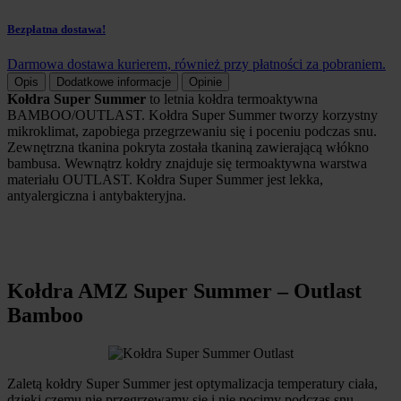
Bezpłatna dostawa!
Darmowa dostawa kurierem, również przy płatności za pobraniem.
Opis
Dodatkowe informacje
Opinie
Kołdra Super Summer
to letnia kołdra termoaktywna
BAMBOO/OUTLAST. Kołdra Super Summer tworzy korzystny
mikroklimat, zapobiega przegrzewaniu się i poceniu podczas snu.
Zewnętrzna tkanina pokryta została tkaniną zawierającą włókno
bambusa. Wewnątrz kołdry znajduje się termoaktywna warstwa
materiału OUTLAST. Kołdra Super Summer jest lekka,
antyalergiczna i antybakteryjna.
Kołdra AMZ Super Summer – Outlast
Bamboo
Zaletą kołdry Super Summer jest optymalizacja temperatury ciała,
dzięki czemu nie przegrzewamy się i nie pocimy podczas snu.