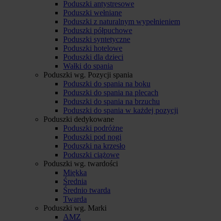
Poduszki antystresowe
Poduszki wełniane
Poduszki z naturalnym wypełnieniem
Poduszki półpuchowe
Poduszki syntetyczne
Poduszki hotelowe
Poduszki dla dzieci
Wałki do spania
Poduszki wg. Pozycji spania
Poduszki do spania na boku
Poduszki do spania na plecach
Poduszki do spania na brzuchu
Poduszki do spania w każdej pozycji
Poduszki dedykowane
Poduszki podróżne
Poduszki pod nogi
Poduszki na krzesło
Poduszki ciążowe
Poduszki wg. twardości
Miękka
Średnia
Średnio twarda
Twarda
Poduszki wg. Marki
AMZ