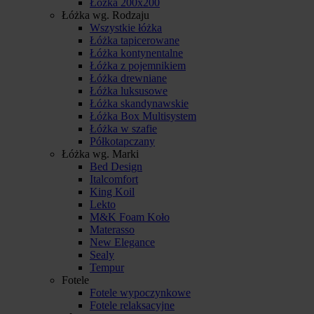
Łóżka 200x200
Łóżka wg. Rodzaju
Wszystkie łóżka
Łóżka tapicerowane
Łóżka kontynentalne
Łóżka z pojemnikiem
Łóżka drewniane
Łóżka luksusowe
Łóżka skandynawskie
Łóżka Box Multisystem
Łóżka w szafie
Półkotapczany
Łóżka wg. Marki
Bed Design
Italcomfort
King Koil
Lekto
M&K Foam Koło
Materasso
New Elegance
Sealy
Tempur
Fotele
Fotele wypoczynkowe
Fotele relaksacyjne