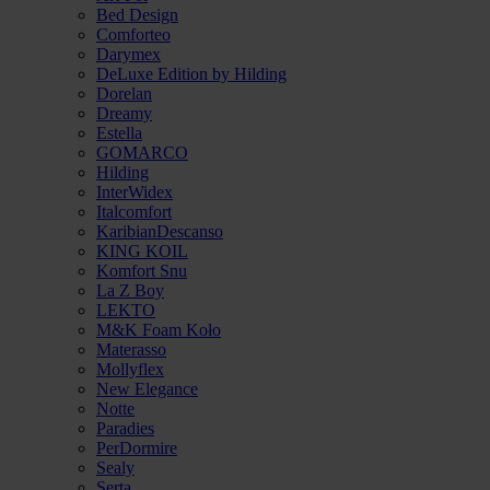
Bed Design
Comforteo
Darymex
DeLuxe Edition by Hilding
Dorelan
Dreamy
Estella
GOMARCO
Hilding
InterWidex
Italcomfort
KaribianDescanso
KING KOIL
Komfort Snu
La Z Boy
LEKTO
M&K Foam Koło
Materasso
Mollyflex
New Elegance
Notte
Paradies
PerDormire
Sealy
Serta