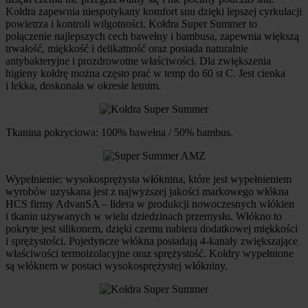
Kołdra zapewnia niespotykany komfort snu dzięki lepszej cyrkulacji
powietrza i kontroli wilgotności. Kołdra Super Summer to
połączenie najlepszych cech bawełny i bambusa, zapewnia większą
trwałość, miękkość i delikatność oraz posiada naturalnie
antybakteryjne i prozdrowotne właściwości. Dla zwiększenia
higieny kołdrę można często prać w temp do 60 st C. Jest cienka
i lekka, doskonała w okresie letnim.
Tkanina pokryciowa: 100% bawełna / 50% bambus.
Wypełnienie: wysokosprężysta włóknina, które jest wypełnieniem
wyrobów uzyskana jest z najwyższej jakości markowego włókna
HCS firmy AdvanSA – lidera w produkcji nowoczesnych włókien
i tkanin używanych w wielu dziedzinach przemysłu. Włókno to
pokryte jest silikonem, dzięki czemu nabiera dodatkowej miękkości
i sprężystości. Pojedyncze włókna posiadają 4-kanały zwiększające
właściwości termoizolacyjne oraz sprężystość. Kołdry wypełnione
są włóknem w postaci wysokosprężystej włókniny.