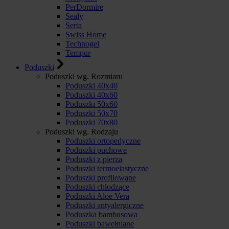
PerDormire
Sealy
Serta
Swiss Home
Technogel
Tempur
Poduszki
Poduszki wg. Rozmiaru
Poduszki 40x40
Poduszki 40x60
Poduszki 50x60
Poduszki 50x70
Poduszki 70x80
Poduszki wg. Rodzaju
Poduszki ortopedyczne
Poduszki puchowe
Poduszki z pierza
Poduszki termoelastyczne
Poduszki profilowane
Poduszki chłodzące
Poduszki Aloe Vera
Poduszki antyalergiczne
Poduszka bambusowa
Poduszki bawełniane