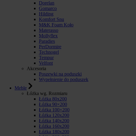
Dorelan
Gomarco
Hilding
Komfort Snu
M&K Foam Koło
Materasso
Mollyflex
Paradies
PerDormire
Technogel
Tempur
Velfont
Akcesoria
Poszewki na poduszki
Wypełnienie do poduszek
Meble
Łóżka wg. Rozmiaru
Łóżka 80x200
Łóżka 90×200
Łóżka 100×200
Łóżka 120x200
Łóżka 140x200
Łóżka 160x200
Łóżka 180x200