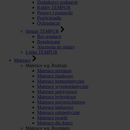
Dodatkowe podparcie
Kołdry TEMPUR
Poszwy i poszewki
Prześcieradła
Ochraniacze
Stelaże TEMPUR
Bez regulacji
Regulowane
Akcesoria do stelaży
Łóżka TEMPUR
Materace
Materace wg. Rodzaju
Materace premium
Materace piankowe
Materace termoelastyczne
Materace wysokoelastyczne
Materace sprężynowe
Materace hybrydowe
Materace nawierzchniowe
Materace lateksowe
Materace ortopedyczne
Materace twarde
Materace dla dzieci
Materace wg. Rozmiaru