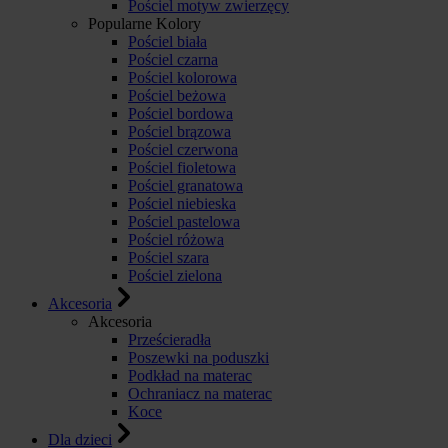
Pościel motyw zwierzęcy
Popularne Kolory
Pościel biała
Pościel czarna
Pościel kolorowa
Pościel beżowa
Pościel bordowa
Pościel brązowa
Pościel czerwona
Pościel fioletowa
Pościel granatowa
Pościel niebieska
Pościel pastelowa
Pościel różowa
Pościel szara
Pościel zielona
Akcesoria
Akcesoria
Prześcieradła
Poszewki na poduszki
Podkład na materac
Ochraniacz na materac
Koce
Dla dzieci