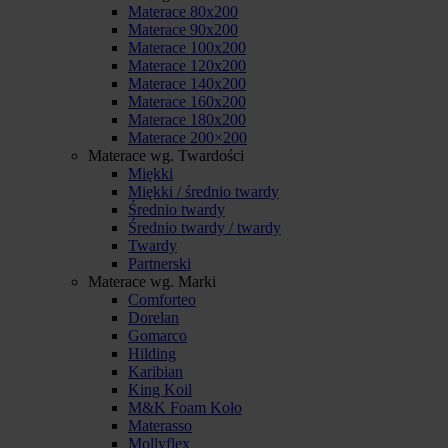
Materace 80x200
Materace 90x200
Materace 100x200
Materace 120x200
Materace 140x200
Materace 160x200
Materace 180x200
Materace 200×200
Materace wg. Twardości
Miękki
Miękki / średnio twardy
Średnio twardy
Średnio twardy / twardy
Twardy
Partnerski
Materace wg. Marki
Comforteo
Dorelan
Gomarco
Hilding
Karibian
King Koil
M&K Foam Koło
Materasso
Mollyflex