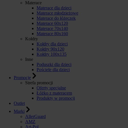
Materace
Materace dla dzieci
Materace młodzieżowe
Materace do łóżeczek
Materace 60x120
Materace 70x140
Materace 80x160
Kołdry
Kołdry dla dzieci
Kołdry 90x120
Kołdry 100x135
Inne
Poduszki dla dzieci
Pościele dla dzieci
Promocje
Strefa promocji
Oferty specjalne
Łóżko z materacem
Produkty w promocji
Outlet
Marki
AllerGuard
AMZ
Art-Pol