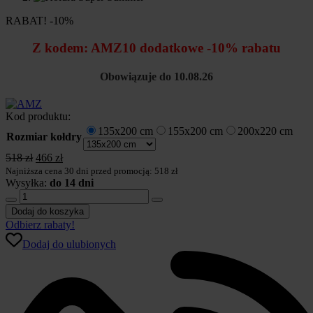
RABAT! -10%
Z kodem:
AMZ10
dodatkowe -10% rabatu
Obowiązuje do 10.08.26
Kod produktu:
135x200 cm
155x200 cm
200x220 cm
Rozmiar kołdry
Pierwotna
Aktualna
518
zł
466
zł
cena
cena
Najniższa cena 30 dni przed promocją: 518 zł
wynosiła:
wynosi:
Wysyłka:
do 14 dni
ilość
518 zł.
466 zł.
Kołdra
Dodaj do koszyka
AMZ
Odbierz rabaty!
Super
Dodaj do ulubionych
Summer
-
Outlast
Bamboo