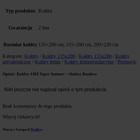
Typ produktu
Kołdra
Gwarancja
2 lata
Rozmiar kołdry
135×200 cm, 155×200 cm, 200×220 cm
Kategorie:
Kołdry
/
Kołdry 135x200
/
Kołdry 155x200
/
Kołdry
antyalergiczne
/
Kołdry letnie
/
Kołdry termoregulacyjne
/
Promocje
Opinie:
Kołdra AMZ Super Summer – Outlast Bamboo
Nikt jeszcze nie napisał opinii o tym produkcie.
Brak komentarzy do tego produktu.
Więcej ciekawych!
Więcej z kategorii
Kołdry
: