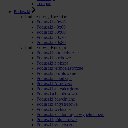
Tempur
Poduszki
Poduszki wg. Rozmiaru
Poduszki 40x40
Poduszki 40x60
Poduszki 50x60
Poduszki 50x70
Poduszki 70x80
Poduszki wg. Rodzaju
Poduszki ortopedyczne
Poduszki puchowe
Poduszki z pierza
Poduszki termoelastyczne
Poduszki profilowane
Poduszki chłodzące
Poduszki Aloe Vera
Poduszki antyalergiczne
Poduszka bambusowa
Poduszki bawełniane
Poduszki antystresowe
Poduszki wełniane
Poduszki z naturalnym wypełnieniem
Poduszki półpuchowe
Poduszki syntetyczne