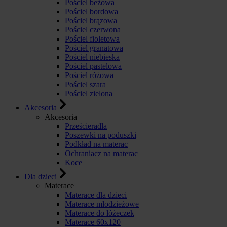
Pościel beżowa
Pościel bordowa
Pościel brązowa
Pościel czerwona
Pościel fioletowa
Pościel granatowa
Pościel niebieska
Pościel pastelowa
Pościel różowa
Pościel szara
Pościel zielona
Akcesoria
Akcesoria
Prześcieradła
Poszewki na poduszki
Podkład na materac
Ochraniacz na materac
Koce
Dla dzieci
Materace
Materace dla dzieci
Materace młodzieżowe
Materace do łóżeczek
Materace 60x120