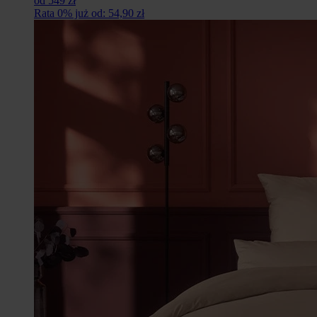
od 549 zł
Rata 0% już od: 54,90 zł