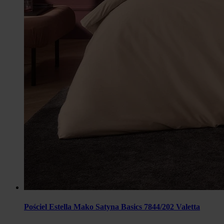
Pościel Estella Mako Satyna Basics 7844/202 Valetta