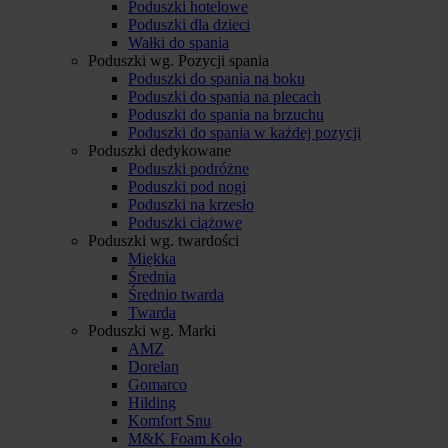
Poduszki hotelowe
Poduszki dla dzieci
Wałki do spania
Poduszki wg. Pozycji spania
Poduszki do spania na boku
Poduszki do spania na plecach
Poduszki do spania na brzuchu
Poduszki do spania w każdej pozycji
Poduszki dedykowane
Poduszki podróżne
Poduszki pod nogi
Poduszki na krzesło
Poduszki ciążowe
Poduszki wg. twardości
Miękka
Średnia
Średnio twarda
Twarda
Poduszki wg. Marki
AMZ
Dorelan
Gomarco
Hilding
Komfort Snu
M&K Foam Koło