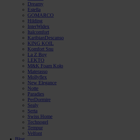
Dreamy
Estella
GOMARCO
Hilding
InterWidex
Italcomfort
KaribianDescanso
KING KOIL
Komfort Snu
La Z Boy
LEKTO
M&K Foam Koło
Materasso
Mollyflex
New Elegance
Notte
Paradies
PerDormire
Sealy
Serta
Swiss Home
Technogel
Tempur
Velfont
Blog