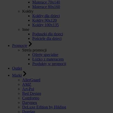
Materace 70x140
Materace 80x160
Kołdry
Kołdry dla dzieci
Kołdry 90x120
Kołdry 100x135
Inne
Poduszki dla dzieci
Pościele dla dzieci
Promocje
Strefa promocji
Oferty specjalne
Łóżko z materacem
Produkty w promocji
Outlet
Marki
AllerGuard
AMZ
Art-Pol
Bed Design
Comforteo
Darymex
DeLuxe Edition by Hilding
Dorelan