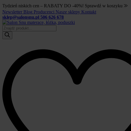
Tydzień niskich cen – RABATY DO -40%! Sprawdź w koszyku ⨠
Newsletter
Blog
Producenci
Nasze sklepy
Kontakt
sklep@salonsnu.pl
506 626 678
Wyszukiwarka
produktów