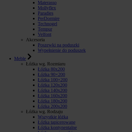
Materasso
Mollyflex
Paradies
PerDormire
Technogel
Tempur
Velfont
Akcesoria
Poszewki na poduszki
Wypełnienie do poduszek
Meble
Łóżka wg. Rozmiaru
Łóżka 80x200
Łóżka 90×200
Łóżka 100×200
Łóżka 120x200
Łóżka 140x200
Łóżka 160x200
Łóżka 180x200
Łóżka 200x200
Łóżka wg. Rodzaju
Wszystkie łóżka
Łóżka tapicerowane
Łóżka kontynentalne