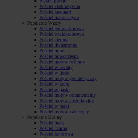
Piękna pościel
Pościel ekskluzywna
Pościel jacquard
Pościel mako satyna
Popularne Wzory
Pościel jednokolorowa
Pościel wielokolorowa
Pościel ciemna
Pościel dwustronna
Pościel boho
Pościel nowoczesna
Pościel motyw roślinny
Pościel w kwiaty
Pościel w liście
Pościel motyw geometryczny
Pościel w kratę
Pościel w paski
Pościel motyw ornamentalny
Pościel motyw abstrakcyjny
Pościel w ptaki
Pościel motyw zwierzęcy
Popularne Kolory
Pościel biała
Pościel czarna
Pościel kolorowa