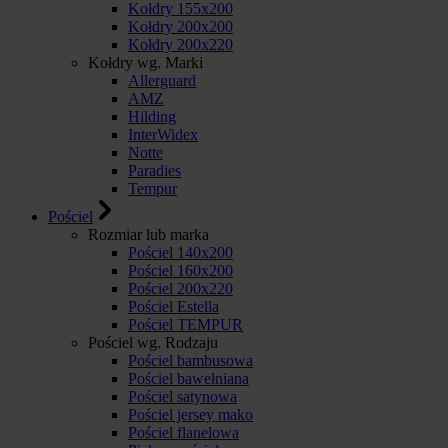
Kołdry 155x200
Kołdry 200x200
Kołdry 200x220
Kołdry wg. Marki
Allerguard
AMZ
Hilding
InterWidex
Notte
Paradies
Tempur
Pościel
Rozmiar lub marka
Pościel 140x200
Pościel 160x200
Pościel 200x220
Pościel Estella
Pościel TEMPUR
Pościel wg. Rodzaju
Pościel bambusowa
Pościel bawełniana
Pościel satynowa
Pościel jersey mako
Pościel flanelowa