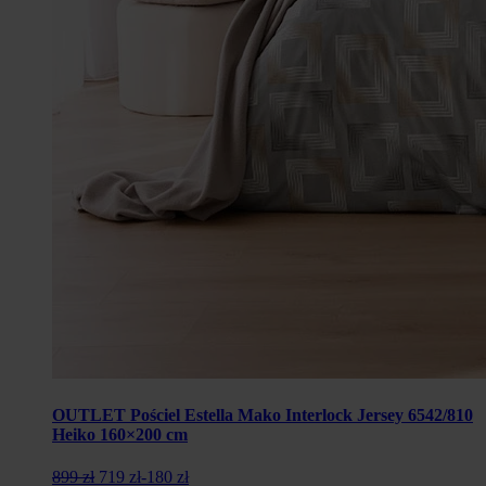
OUTLET Pościel Estella Mako Interlock Jersey 6542/810
Heiko 160×200 cm
Pierwotna
Aktualna
899 zł
719 zł
-180 zł