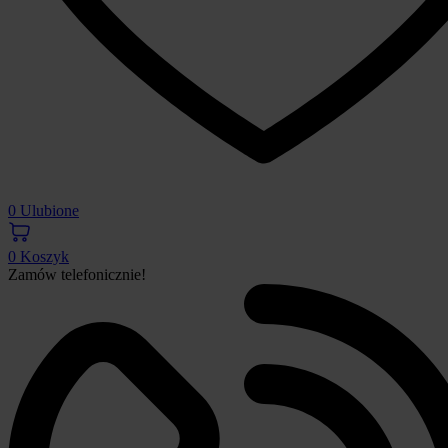
0
Ulubione
0
Koszyk
Zamów telefonicznie!