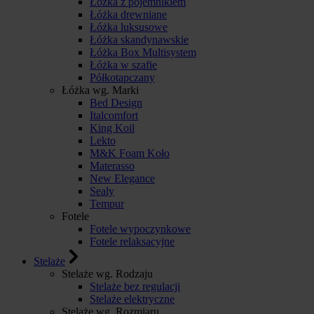
Łóżka z pojemnikiem
Łóżka drewniane
Łóżka luksusowe
Łóżka skandynawskie
Łóżka Box Multisystem
Łóżka w szafie
Półkotapczany
Łóżka wg. Marki
Bed Design
Italcomfort
King Koil
Lekto
M&K Foam Koło
Materasso
New Elegance
Sealy
Tempur
Fotele
Fotele wypoczynkowe
Fotele relaksacyjne
Stelaże
Stelaże wg. Rodzaju
Stelaże bez regulacji
Stelaże elektryczne
Stelaże wg. Rozmiaru