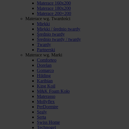
Materace 160x200
Materace 180x200
Materace 200×200
Materace wg. Twardości
Miękki
Miękki / średnio twardy
Średnio twardy
Średnio twardy / twardy
Twardy
Partnerski
Materace wg. Marki
Comforteo
Dorelan
Gomarco
Hilding
Karibian
King Koil
M&K Foam Koło
Materasso
Mollyflex
PerDormire
Sealy
Serta
Swiss Home
Technogel