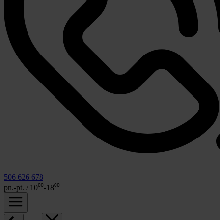
506 626 678
pn.-pt. / 10⁰⁰-18⁰⁰