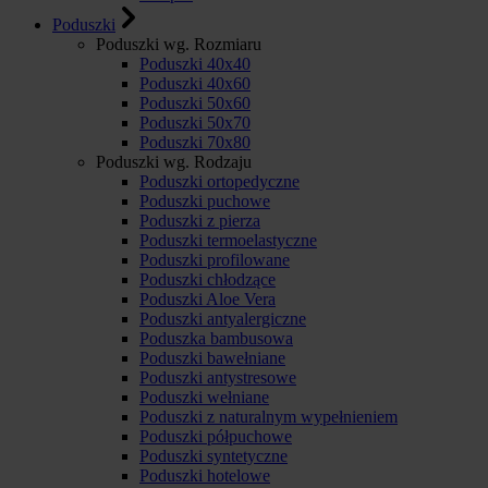
Poduszki
Poduszki wg. Rozmiaru
Poduszki 40x40
Poduszki 40x60
Poduszki 50x60
Poduszki 50x70
Poduszki 70x80
Poduszki wg. Rodzaju
Poduszki ortopedyczne
Poduszki puchowe
Poduszki z pierza
Poduszki termoelastyczne
Poduszki profilowane
Poduszki chłodzące
Poduszki Aloe Vera
Poduszki antyalergiczne
Poduszka bambusowa
Poduszki bawełniane
Poduszki antystresowe
Poduszki wełniane
Poduszki z naturalnym wypełnieniem
Poduszki półpuchowe
Poduszki syntetyczne
Poduszki hotelowe