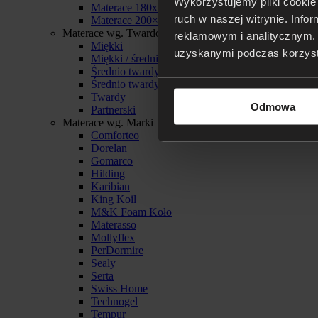
Wykorzystujemy pliki cookie 
Materace 180x200
ruch w naszej witrynie. Inf
Materace 200×200
Materace wg. Twardości
reklamowym i analitycznym. 
Miękki
uzyskanymi podczas korzysta
Miękki / średnio twardy
Średnio twardy
Średnio twardy / twardy
Twardy
Odmowa
Partnerski
Materace wg. Marki
Comforteo
Dorelan
Gomarco
Hilding
Karibian
King Koil
M&K Foam Koło
Materasso
Mollyflex
PerDormire
Sealy
Serta
Swiss Home
Technogel
Tempur