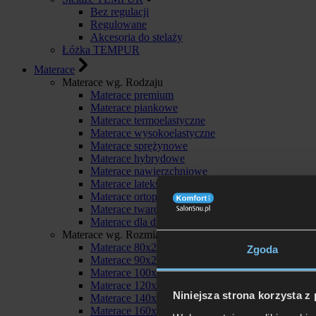
Bez regulacji
Regulowane
Akcesoria do stelaży
Łóżka TEMPUR
Materace
Materace wg. Rodzaju
Materace premium
Materace piankowe
Materace termoelastyczne
Materace wysokoelastyczne
Materace sprężynowe
Materace hybrydowe
Materace nawierzchniowe
Materace lateksowe
Materace ortopedyczne
Materace twarde
Materace dla dzieci
Materace wg. Rozmiaru
Materace 80x200
Zgoda
Materace 90x200
Materace 100x200
Materace 120x200
Niniejsza strona korzysta z
Materace 140x200
Materace 160x200