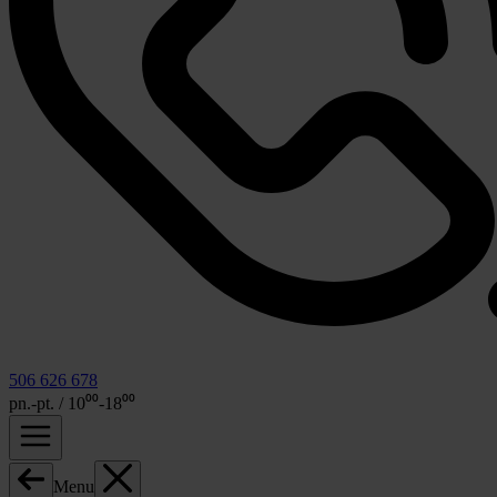
506 626 678
pn.-pt. / 10⁰⁰-18⁰⁰
Menu