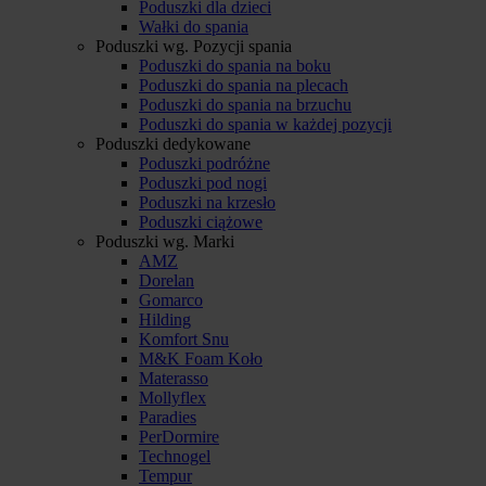
Poduszki dla dzieci
Wałki do spania
Poduszki wg. Pozycji spania
Poduszki do spania na boku
Poduszki do spania na plecach
Poduszki do spania na brzuchu
Poduszki do spania w każdej pozycji
Poduszki dedykowane
Poduszki podróżne
Poduszki pod nogi
Poduszki na krzesło
Poduszki ciążowe
Poduszki wg. Marki
AMZ
Dorelan
Gomarco
Hilding
Komfort Snu
M&K Foam Koło
Materasso
Mollyflex
Paradies
PerDormire
Technogel
Tempur