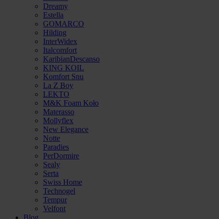
Dreamy
Estella
GOMARCO
Hilding
InterWidex
Italcomfort
KaribianDescanso
KING KOIL
Komfort Snu
La Z Boy
LEKTO
M&K Foam Koło
Materasso
Mollyflex
New Elegance
Notte
Paradies
PerDormire
Sealy
Serta
Swiss Home
Technogel
Tempur
Velfont
Blog