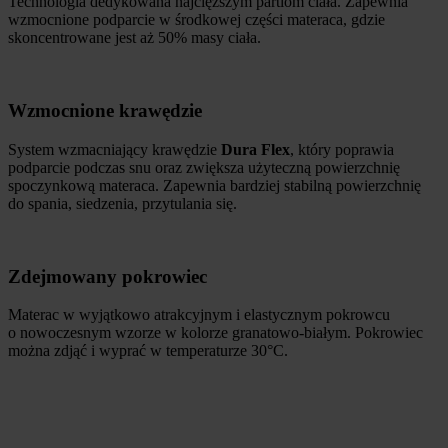
Technologia dedykowana najcięższym partiom ciała. Zapewnia
wzmocnione podparcie w środkowej części materaca, gdzie
skoncentrowane jest aż 50% masy ciała.
Wzmocnione krawędzie
System wzmacniający krawędzie
Dura Flex
, który poprawia
podparcie podczas snu oraz zwiększa użyteczną powierzchnię
spoczynkową materaca. Zapewnia bardziej stabilną powierzchnię
do spania, siedzenia, przytulania się.
Zdejmowany pokrowiec
Materac w wyjątkowo atrakcyjnym i elastycznym pokrowcu
o nowoczesnym wzorze w kolorze granatowo-białym. Pokrowiec
można zdjąć i wyprać w temperaturze 30°C.