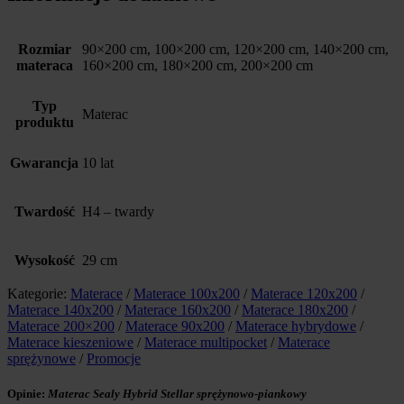
Rozmiar
90×200 cm, 100×200 cm, 120×200 cm, 140×200 cm,
materaca
160×200 cm, 180×200 cm, 200×200 cm
Typ
Materac
produktu
Gwarancja
10 lat
Twardość
H4 – twardy
Wysokość
29 cm
Kategorie:
Materace
/
Materace 100x200
/
Materace 120x200
/
Materace 140x200
/
Materace 160x200
/
Materace 180x200
/
Materace 200×200
/
Materace 90x200
/
Materace hybrydowe
/
Materace kieszeniowe
/
Materace multipocket
/
Materace
sprężynowe
/
Promocje
Opinie:
Materac Sealy Hybrid Stellar sprężynowo-piankowy