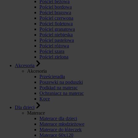
Pościel beżowa
Pościel bordowa
Pościel brązowa
Pościel czerwona
Pościel fioletowa
Pościel granatowa
Pościel niebieska
Pościel pastelowa
Pościel różowa
Pościel szara
Pościel zielona
Akcesoria
Akcesoria
Prześcieradła
Poszewki na poduszki
Podkład na materac
Ochraniacz na materac
Koce
Dla dzieci
Materace
Materace dla dzieci
Materace młodzieżowe
Materace do łóżeczek
Materace 60x120