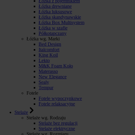
Łóżka z pojemnikiem
Łóżka drewniane
Łóżka luksusowe
Łóżka skandynawskie
Łóżka Box Multisystem
Łóżka w szafie
Półkotapczany
Łóżka wg. Marki
Bed Design
Italcomfort
King Koil
Lekto
M&K Foam Koło
Materasso
New Elegance
Sealy
Tempur
Fotele
Fotele wypoczynkowe
Fotele relaksacyjne
Stelaże
Stelaże wg. Rodzaju
Stelaże bez regulacji
Stelaże elektryczne
Stelaże wg. Rozmiaru