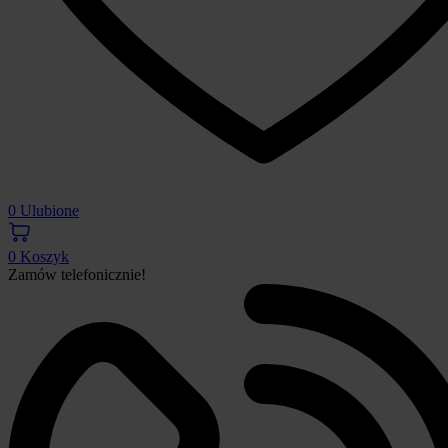
0
Ulubione
0
Koszyk
Zamów telefonicznie!