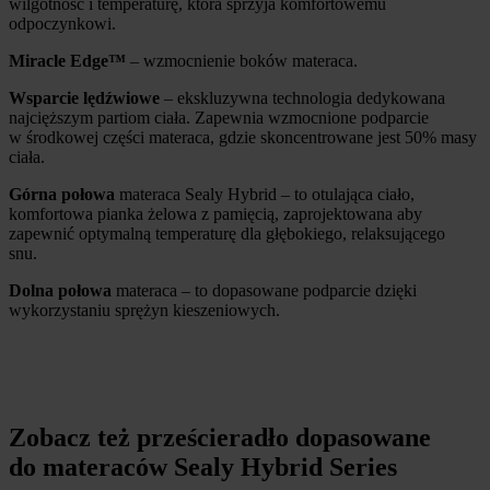
wilgotność i temperaturę, która sprzyja komfortowemu
odpoczynkowi.
Miracle Edge™
– wzmocnienie boków materaca.
Wsparcie lędźwiowe
– ekskluzywna technologia dedykowana
najcięższym partiom ciała. Zapewnia wzmocnione podparcie
w środkowej części materaca, gdzie skoncentrowane jest 50% masy
ciała.
Górna połowa
materaca Sealy Hybrid – to otulająca ciało,
komfortowa pianka żelowa z pamięcią, zaprojektowana aby
zapewnić optymalną temperaturę dla głębokiego, relaksującego
snu.
Dolna połowa
materaca – to dopasowane podparcie dzięki
wykorzystaniu sprężyn kieszeniowych.
Zobacz też prześcieradło dopasowane
do materaców Sealy Hybrid Series