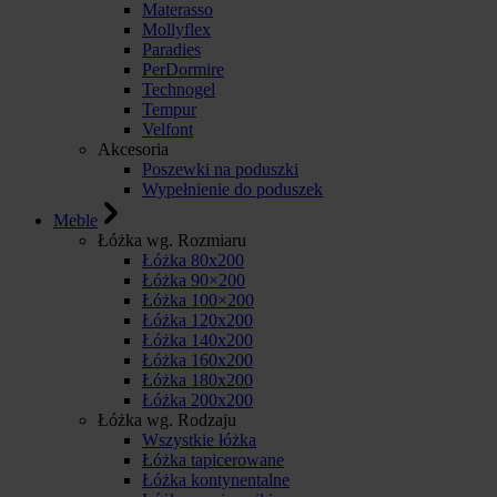
Materasso
Mollyflex
Paradies
PerDormire
Technogel
Tempur
Velfont
Akcesoria
Poszewki na poduszki
Wypełnienie do poduszek
Meble
Łóżka wg. Rozmiaru
Łóżka 80x200
Łóżka 90×200
Łóżka 100×200
Łóżka 120x200
Łóżka 140x200
Łóżka 160x200
Łóżka 180x200
Łóżka 200x200
Łóżka wg. Rodzaju
Wszystkie łóżka
Łóżka tapicerowane
Łóżka kontynentalne