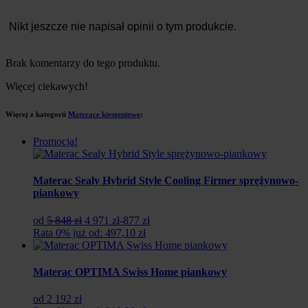
Nikt jeszcze nie napisał opinii o tym produkcie.
Brak komentarzy do tego produktu.
Więcej ciekawych!
Więcej z kategorii
Materace kieszeniowe
:
Promocja!
Materac Sealy Hybrid Style Cooling Firmer sprężynowo-
piankowy
Pierwotna
Aktualna
od
5 848 zł
4 971 zł
-877 zł
cena
cena
Rata 0% już od: 497,10 zł
wynosiła:
wynosi:
5
4
848
971
Materac OPTIMA Swiss Home piankowy
zł.
zł.
od 2 192 zł