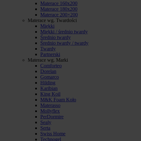
Materace 160x200
Materace 180x200
Materace 200×200
Materace wg. Twardości
Miękki
Miękki / średnio twardy
Średnio twardy
Średnio twardy / twardy
Twardy
Partnerski
Materace wg. Marki
Comforteo
Dorelan
Gomarco
Hilding
Karibian
King Koil
M&K Foam Koło
Materasso
Mollyflex
PerDormire
Sealy
Serta
Swiss Home
Technogel