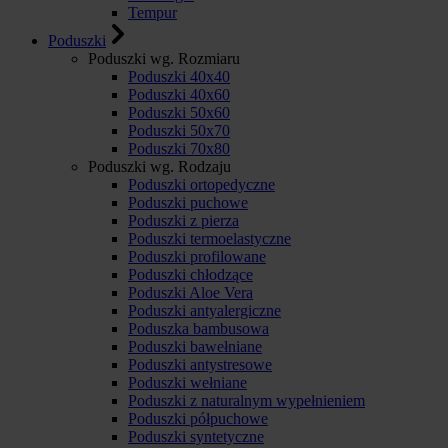
Tempur
Poduszki
Poduszki wg. Rozmiaru
Poduszki 40x40
Poduszki 40x60
Poduszki 50x60
Poduszki 50x70
Poduszki 70x80
Poduszki wg. Rodzaju
Poduszki ortopedyczne
Poduszki puchowe
Poduszki z pierza
Poduszki termoelastyczne
Poduszki profilowane
Poduszki chłodzące
Poduszki Aloe Vera
Poduszki antyalergiczne
Poduszka bambusowa
Poduszki bawełniane
Poduszki antystresowe
Poduszki wełniane
Poduszki z naturalnym wypełnieniem
Poduszki półpuchowe
Poduszki syntetyczne