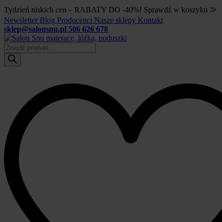
Tydzień niskich cen – RABATY DO -40%! Sprawdź w koszyku ⨠
Newsletter
Blog
Producenci
Nasze sklepy
Kontakt
sklep@salonsnu.pl
506 626 678
Wyszukiwarka
produktów