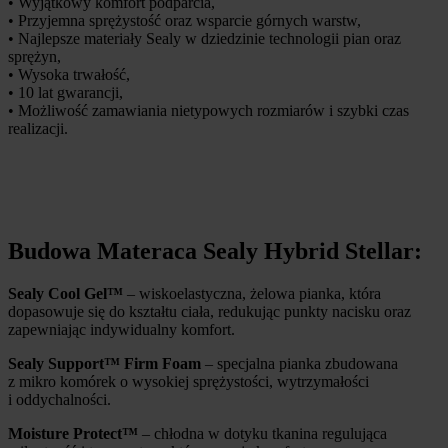
• Wyjątkowy komfort podparcia,
• Przyjemna sprężystość oraz wsparcie górnych warstw,
• Najlepsze materiały Sealy w dziedzinie technologii pian oraz
sprężyn,
• Wysoka trwałość,
• 10 lat gwarancji,
• Możliwość zamawiania nietypowych rozmiarów i szybki czas
realizacji.
Budowa Materaca Sealy Hybrid Stellar:
Sealy Cool Gel™
– wiskoelastyczna, żelowa pianka, która
dopasowuje się do kształtu ciała, redukując punkty nacisku oraz
zapewniając indywidualny komfort.
Sealy Support™ Firm Foam
– specjalna pianka zbudowana
z mikro komórek o wysokiej sprężystości, wytrzymałości
i oddychalności.
Moisture Protect™
– chłodna w dotyku tkanina regulująca