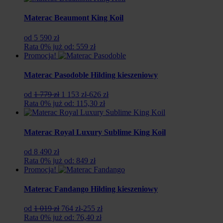
Materac Beaumont King Koil
od 5 590 zł
Rata 0% już od: 559 zł
Promocja!
Materac Pasodoble Hilding kieszeniowy
Pierwotna
Aktualna
od
1 779 zł
1 153 zł
-626 zł
cena
cena
Rata 0% już od: 115,30 zł
wynosiła:
wynosi:
1
1
779
153
Materac Royal Luxury Sublime King Koil
zł.
zł.
od 8 490 zł
Rata 0% już od: 849 zł
Promocja!
Materac Fandango Hilding kieszeniowy
Pierwotna
Aktualna
od
1 019 zł
764 zł
-255 zł
cena
cena
Rata 0% już od: 76,40 zł