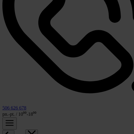
506 626 678
pn.-pt. / 10⁰⁰-18⁰⁰