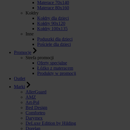
Materace 70x140
Materace 80x160
Kołdry
Kołdry dla dzieci
Kołdry 90x120
Kołdry 100x135
Inne
Poduszki dla dzieci
Pościele dla dzieci
Promocje
Strefa promocji
Oferty specjalne
Łóżko z materacem
Produkty w promocji
Outlet
Marki
AllerGuard
AMZ
Art-Pol
Bed Design
Comforteo
Darymex
DeLuxe Edition by Hilding
Dorelan