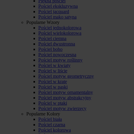
Piękna pościel
Pościel ekskluzywna
Pościel jacquard
Pościel mako satyna
Popularne Wzory
Pościel jednokolorowa
Pościel wielokolorowa
Pościel ciemna
Pościel dwustronna
Pościel boho
Pościel nowoczesna
Pościel motyw roślinny
Pościel w kwiaty
Pościel w liście
Pościel motyw geometryczny
Pościel w kratę
Pościel w paski
Pościel motyw ornamentalny
Pościel motyw abstrakcyjny
Pościel w ptaki
Pościel motyw zwierzęcy
Popularne Kolory
Pościel biała
Pościel czarna
Pościel kolorowa