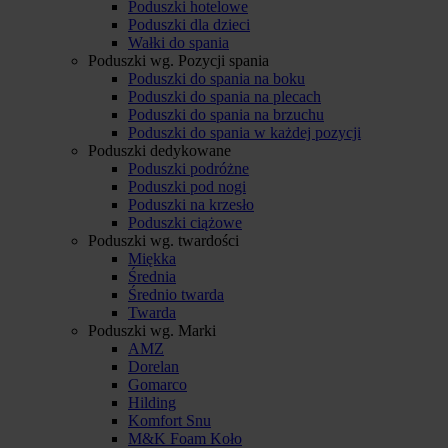
Poduszki hotelowe
Poduszki dla dzieci
Wałki do spania
Poduszki wg. Pozycji spania
Poduszki do spania na boku
Poduszki do spania na plecach
Poduszki do spania na brzuchu
Poduszki do spania w każdej pozycji
Poduszki dedykowane
Poduszki podróżne
Poduszki pod nogi
Poduszki na krzesło
Poduszki ciążowe
Poduszki wg. twardości
Miękka
Średnia
Średnio twarda
Twarda
Poduszki wg. Marki
AMZ
Dorelan
Gomarco
Hilding
Komfort Snu
M&K Foam Koło