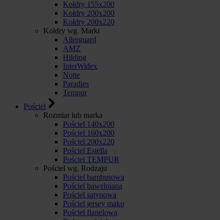
Kołdry 155x200
Kołdry 200x200
Kołdry 200x220
Kołdry wg. Marki
Allerguard
AMZ
Hilding
InterWidex
Notte
Paradies
Tempur
Pościel
Rozmiar lub marka
Pościel 140x200
Pościel 160x200
Pościel 200x220
Pościel Estella
Pościel TEMPUR
Pościel wg. Rodzaju
Pościel bambusowa
Pościel bawełniana
Pościel satynowa
Pościel jersey mako
Pościel flanelowa